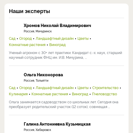
Наши эксперты
Хромов Николай Владимирович
Россия, Мичуринск
Сад
Огород
Ландшафтный дизайн
Цветы
Комнатные растения
Виноград
Ученый-агроном с 30+ лет практики. Кандидат с.-х. наук, старший
научный сотрудник ФНЦ им. И.В. Мичурина, ...
Ольга Никонорова
Россия, Тольятти
Сад
Огород
Ландшафтный дизайн
Цветы
Строительство
Кулинария
Комнатные растения
Виноград
Пчеловодство
Ольга занимается садоводством со школьных лет. Сегодня она
преобразует родительский участок (12 соток), совмещая ...
Галина Антониевна Кузьмицкая
Россия, Хабаровск