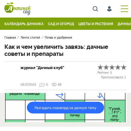
КАЛЕНДАРЬ ДАЧНИКА
САД И ОГОРОД
ЦВЕТЫ И РАСТЕНИЯ
ДАЧНЫ
Главная
Лента статей
Почва и удобрения
Как и чем увеличить завязь: дачные
советы и препараты
журнал "Дачный клуб"
Рейтинг:
5
Проголосовало:
1
06.07.2023
0
88
Разгадать сканворд на дачную тему