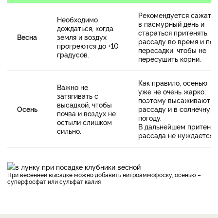
Рекомендуется сажать
Необходимо
в пасмурный день и
дождаться, когда
стараться притенять
Весна
земля и воздух
рассаду во время и по
прогреются до +10
пересадки, чтобы не
градусов.
пересушить корни.
Как правило, осенью
Важно не
уже не очень жарко,
затягивать с
поэтому высаживают
высадкой, чтобы
Осень
рассаду и в солнечную
почва и воздух не
погоду.
остыли слишком
В дальнейшем притене
сильно.
рассада не нуждается.
При весенней высадке можно добавить нитроаммофоску, осенью –
суперфосфат или сульфат калия