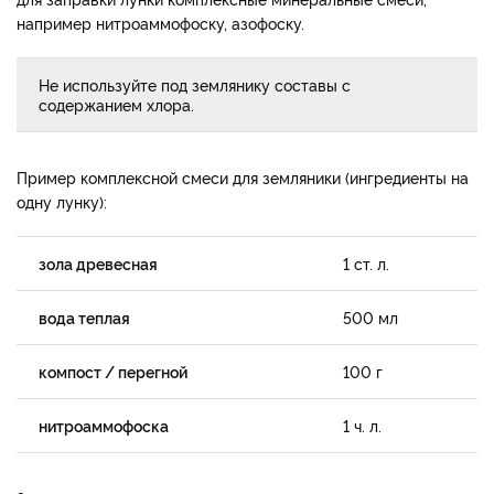
например нитроаммофоску, азофоску.
Не используйте под землянику составы с
содержанием хлора.
Пример комплексной смеси для земляники (ингредиенты на
одну лунку):
зола древесная
1 ст. л.
вода теплая
500 мл
компост / перегной
100 г
нитроаммофоска
1 ч. л.