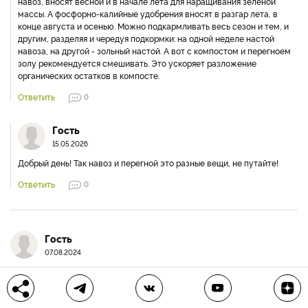
навоз, вносят весной и в начале лета для наращивания зелёной
массы. А фосфорно-калийные удобрения вносят в разгар лета, в
конце августа и осенью. Можно подкармливать весь сезон и тем, и
другим, разделяя и чередуя подкормки: на одной неделе настой
навоза, на другой - зольный настой. А вот с компостом и перегноем
золу рекомендуется смешивать. Это ускоряет разложение
органических остатков в компосте.
Ответить
0
Гость
15.05.2026
Добрый день! Так навоз и перегной это разные вещи, не путайте!
Ответить
0
Гость
07.08.2024
Здравствуйте , подскажите пожалуста, при подготовке почвы для
земляники нужно внести перегной и минеральные удобрения, а при
посадке в лунки вы пишете, что тоже добавляются удобрения. Я