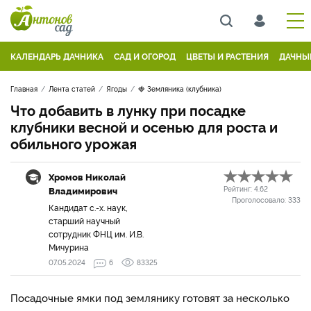
КАЛЕНДАРЬ ДАЧНИКА
САД И ОГОРОД
ЦВЕТЫ И РАСТЕНИЯ
ДАЧНЫ
Главная
Лента статей
Ягоды
🍓 Земляника (клубника)
Что добавить в лунку при посадке
клубники весной и осенью для роста и
обильного урожая
Хромов Николай
Владимирович
Рейтинг:
4.62
Проголосовало:
333
Кандидат с.-х. наук,
старший научный
сотрудник ФНЦ им. И.В.
Мичурина
07.05.2024
6
83325
Посадочные ямки под землянику готовят за несколько