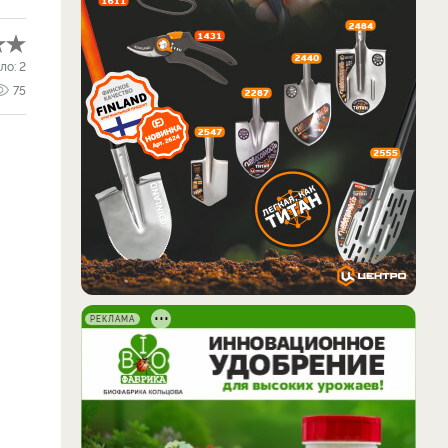
ло:
2
75
РЕКЛАМА