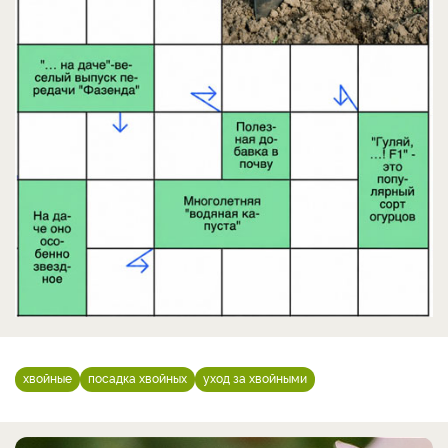
хвойные
посадка хвойных
уход за хвойными