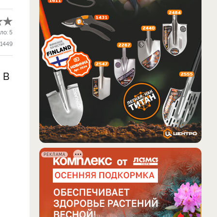
ло:
5
1449
 В
РЕКЛАМА