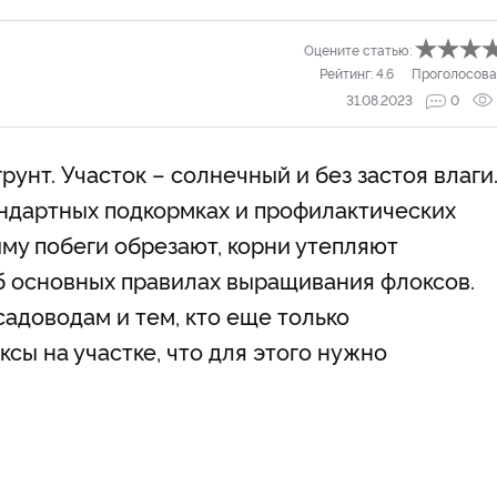
Оцените статью:
Рейтинг:
4.6
Проголосова
31.08.2023
0
нт. Участок – солнечный и без застоя влаги.
ндартных подкормках и профилактических
иму побеги обрезают, корни утепляют
б основных правилах выращивания флоксов.
адоводам и тем, кто еще только
сы на участке, что для этого нужно