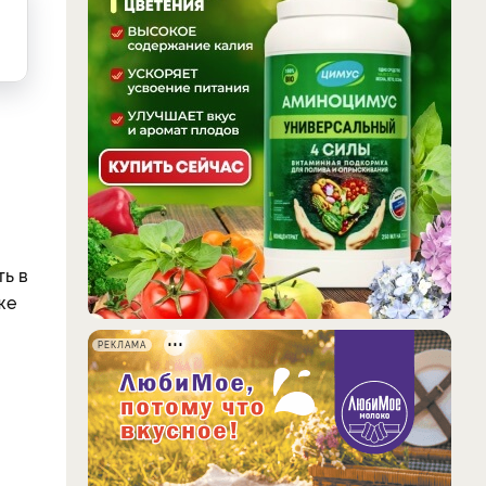
ть в
же
РЕКЛАМА