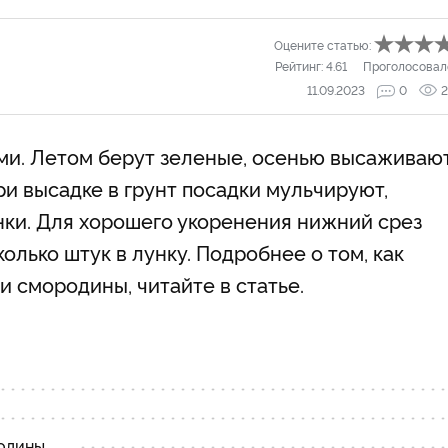
Оцените статью:
Рейтинг:
4.61
Проголосовал
11.09.2023
0
2
ми. Летом берут зеленые, осенью высаживаю
и высадке в грунт посадки мульчируют,
нки. Для хорошего укоренения нижний срез
олько штук в лунку. Подробнее о том, как
и смородины, читайте в статье.
одины