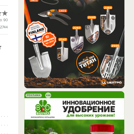
о:
90
2744
т
РЕКЛАМА