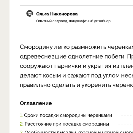
Ольга Никонорова
Опытный садовод, ландшафтный дизайнер
Смородину легко размножить черенка
одревесневшие однолетние побеги. Пр
сооружают парнички и укрытия из пле
делают косым и сажают под углом неск
правильно сделать и укоренить черенк
Оглавление
1.
Сроки посадки смородины черенками
2.
Расстояние при посадке смородины
3.
Особенности высадки красной и черной смор