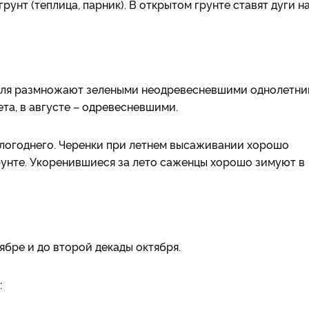
рунт (теплица, парник). В открытом грунте ставят дуги н
июля размножают зелеными неодревесневшими однолетн
та, в августе – одревесневшими.
шлогоднего. Черенки при летнем высаживании хорошо
грунте. Укоренившиеся за лето саженцы хорошо зимуют в
бре и до второй декады октября.
: