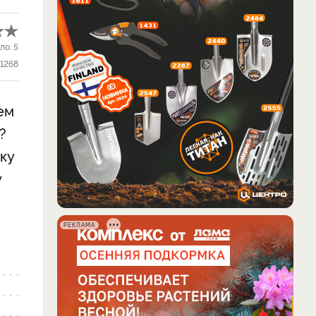
ло:
5
1268
ем
?
ку
у
РЕКЛАМА