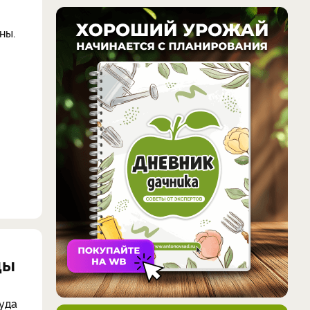
ны.
ды
уда