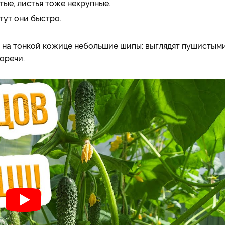
тые, листья тоже некрупные.
тут они быстро.
, на тонкой кожице небольшие шипы: выглядят пушистыми
оречи.