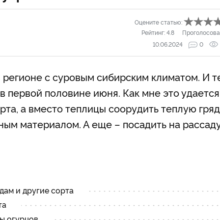
Оцените статью:
Рейтинг:
4.8
Проголосова
10.06.2024
0
 в регионе с суровым сибирским климатом. И т
в первой половине июня. Как мне это удается
та, а вместо теплицы соорудить теплую гряд
ным материалом. А еще – посадить на рассад
дам и другие сорта
та
ды огурцов