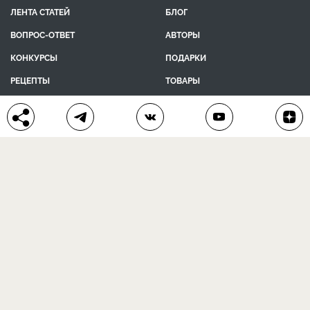
ЛЕНТА СТАТЕЙ
БЛОГ
ВОПРОС-ОТВЕТ
АВТОРЫ
КОНКУРСЫ
ПОДАРКИ
РЕЦЕПТЫ
ТОВАРЫ
ПОМОЩЬ
О ПРОЕКТЕ
КОНТАКТЫ
календарь дачника
сад и огород
цветы и растения
дачный дизайн
хозяйственные дела
полезные рецепты
® Антонов сад 2015-2026
Политика конфиденциальности