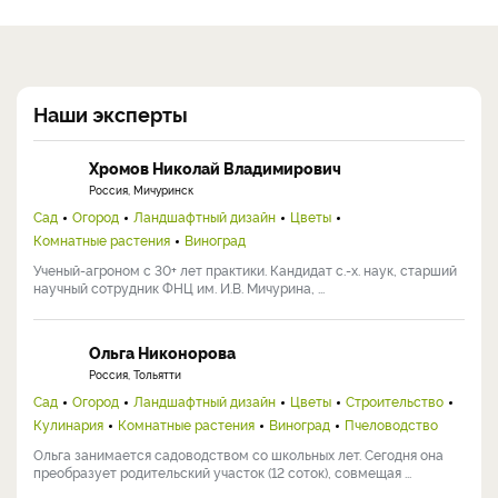
Наши эксперты
Хромов Николай Владимирович
Россия, Мичуринск
Сад
Огород
Ландшафтный дизайн
Цветы
Комнатные растения
Виноград
Ученый-агроном с 30+ лет практики. Кандидат с.-х. наук, старший
научный сотрудник ФНЦ им. И.В. Мичурина, ...
Ольга Никонорова
Россия, Тольятти
Сад
Огород
Ландшафтный дизайн
Цветы
Строительство
Кулинария
Комнатные растения
Виноград
Пчеловодство
Ольга занимается садоводством со школьных лет. Сегодня она
преобразует родительский участок (12 соток), совмещая ...