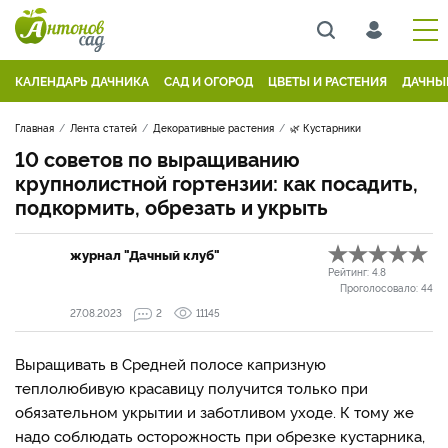
КАЛЕНДАРЬ ДАЧНИКА
САД И ОГОРОД
ЦВЕТЫ И РАСТЕНИЯ
ДАЧНЫ
Главная
Лента статей
Декоративные растения
🌿 Кустарники
10 советов по выращиванию
крупнолистной гортензии: как посадить,
подкормить, обрезать и укрыть
журнал "Дачный клуб"
Рейтинг:
4.8
Проголосовало:
44
27.08.2023
2
11145
Выращивать в Средней полосе капризную
теплолюбивую красавицу получится только при
обязательном укрытии и заботливом уходе. К тому же
надо соблюдать осторожность при обрезке кустарника,