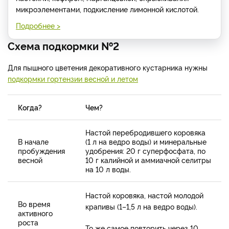
микроэлементами, подкисление лимонной кислотой.
Подробнее >
Схема подкормки №2
Для пышного цветения декоративного кустарника нужны
подкормки гортензии весной и летом
Когда?
Чем?
Настой перебродившего коровяка
В начале
(1 л на ведро воды) и минеральные
пробуждения
удобрения: 20 г суперфосфата, по
весной
10 г калийной и аммиачной селитры
на 10 л воды.
Настой коровяка, настой молодой
Во время
крапивы (1–1,5 л на ведро воды).
активного
роста
То же самое повторить через 10