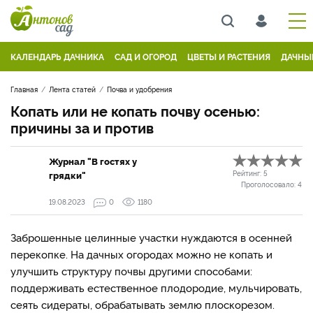
КАЛЕНДАРЬ ДАЧНИКА
САД И ОГОРОД
ЦВЕТЫ И РАСТЕНИЯ
ДАЧНЫ
Главная
Лента статей
Почва и удобрения
Копать или не копать почву осенью:
причины за и против
Журнал "В гостях у
грядки"
Рейтинг:
5
Проголосовало:
4
19.08.2023
0
1180
Заброшенные целинные участки нуждаются в осенней
перекопке. На дачных огородах можно не копать и
улучшить структуру почвы другими способами:
поддерживать естественное плодородие, мульчировать,
сеять сидераты, обрабатывать землю плоскорезом.