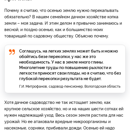
Почему я считаю, что осенью землю нужно перекапывать
обязательно? В нашем семейном дачном хозяйстве копка
земли – моя задача. И этим делом я привычно занимаюсь и
весной, и поздно осенью, как и большинство моих
товарищей по садовому обществу. Объясню почему.
Соглашусь, на легких землях может быть и можно
обойтись безе перекопки, у нас же это
необходимость. У нас в земле много глины.
Многолетние труды по повышению рыхлости и
легкости приносят свои плоды, но я считаю, что без
глубокой перекопки результата не будет.
Г.И. Митрофанов, садовод-пенсионер, Вологодская область
Хотя дачное садоводство не так истощает землю, как
крупное сельское хозяйство, но и на наших шести сотках ей
нужен надлежащий уход. Весь сезон земля растила для нас
урожай. Но ее атаковали вредные микроорганизмы и
насекомые, сорняки, прибивали дожди. Осенью ей надо