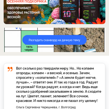
Разгадать сканворд на дачную тему
Вот сколько раз твердили миру. Но… Но копаем
огороды, копаем – и весной, и осенью. Зачем,
спросите у «копателей»? «А земля будет мягче,
лучше», – ответят они. И так из года в год. Радует
ли урожай? Когда радует, а когда и нет. Ведь еще
сколько удобрений закапываем в землю. А сходите
на луг. Цветет, пахнет, зеленеет! Все сочное,
красивое. И никто никогда и не пахал эту целину!
Ольга Сергеевна Черешнева, г. Волгоград