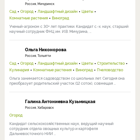
Россия, Мичуринск
Сад
Огород
Ландшафтный дизайн
Цветы
Комнатные растения
Виноград
Ученый-агроном с 30+ лет практики. Кандидат с.-х. наук, старший
научный сотрудник ФНЦ им. И.В. Мичурина, ...
Ольга Никонорова
Россия, Тольятти
Сад
Огород
Ландшафтный дизайн
Цветы
Строительство
Кулинария
Комнатные растения
Виноград
Пчеловодство
Ольга занимается садоводством со школьных лет. Сегодня она
преобразует родительский участок (12 соток), совмещая ...
Галина Антониевна Кузьмицкая
Россия, Хабаровск
Огород
Кандидат сельскохозяйственных наук, ведущий научный
сотрудник отдела овощных культур и картофеля
Дальневосточного НИИ ...