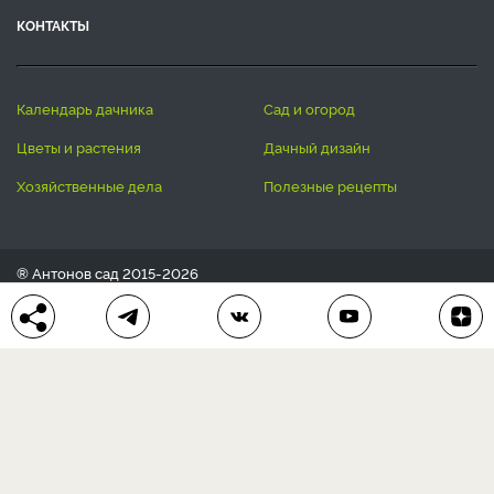
КОНТАКТЫ
календарь дачника
сад и огород
цветы и растения
дачный дизайн
хозяйственные дела
полезные рецепты
® Антонов сад 2015-2026
Политика конфиденциальности
Пользовательское соглашение
Другие наши проекты:
Сканворды
online
Любое использование материала допускается только с
письменного согласия редакции