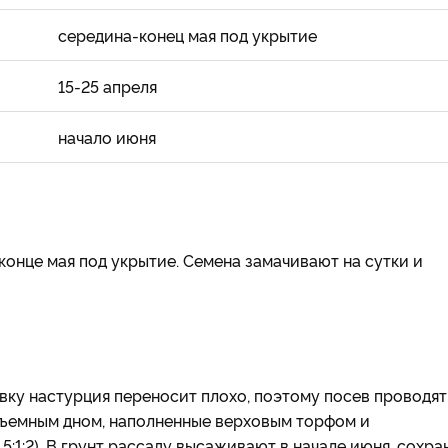
середина-конец мая под укрытие
15-25 апреля
начало июня
конце мая под укрытие. Семена замачивают на сутки и
овку настурция переносит плохо, поэтому посев проводят
съемным дном, наполненные верховым торфом и
:1:2). В грунт рассаду высаживают в начале июня, сохра