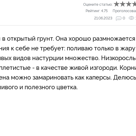
Оцените статью:
Рейтинг:
4.75
Проголосова
21.06.2023
0
в открытый грунт. Она хорошо размножается
я к себе не требует: поливаю только в жару
сивых видов настурции множество. Низкоросл
 плетистые - в качестве живой изгороди. Корн
мена можно замариновать как каперсы. Делюс
вого и полезного цветка.