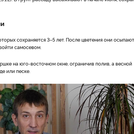
ми
орых сохраняется 3–5 лет. После цветения они осыпаю
взойти самосевом.
шке на юго-восточном окне, ограничив полив, а весной
де или песке.