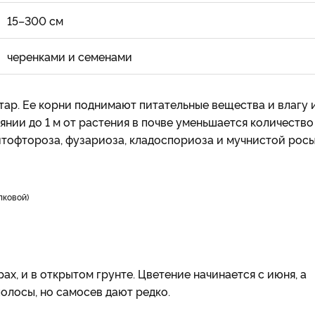
15–300 см
черенками и семенами
тар. Ее корни поднимают питательные вещества и влагу 
янии до 1 м от растения в почве уменьшается количество
итофтороза, фузариоза, кладоспориоза и мучнистой росы
лковой)
х, и в открытом грунте. Цветение начинается с июня, а
олосы, но самосев дают редко.