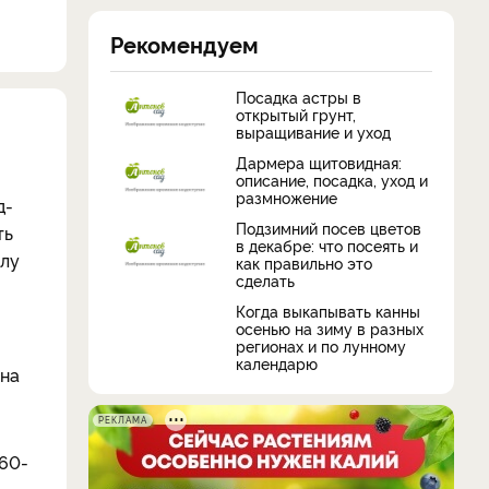
Рекомендуем
Посадка астры в
открытый грунт,
выращивание и уход
Дармера щитовидная:
описание, посадка, уход и
размножение
д-
Подзимний посев цветов
ть
в декабре: что посеять и
олу
как правильно это
сделать
Когда выкапывать канны
осенью на зиму в разных
регионах и по лунному
календарю
тна
РЕКЛАМА
–60-