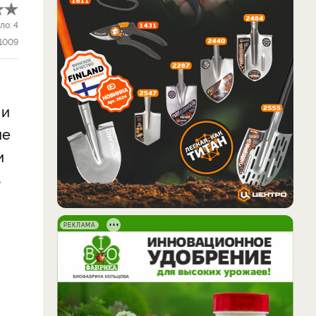
ло:
4
1009
 и
ые
и
ь
РЕКЛАМА