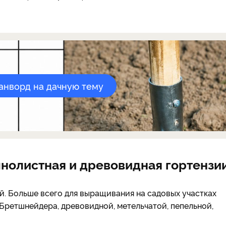
канворд на дачную тему
пнолистная и древовидная гортензи
й. Больше всего для выращивания на садовых участках
Бретшнейдера, древовидной, метельчатой, пепельной,