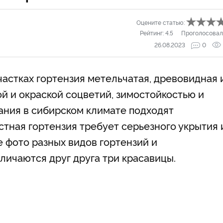
Оцените статью:
Рейтинг:
4.5
Проголосовал
26.08.2023
0
астках гортензия метельчатая, древовидная 
й и окраской соцветий, зимостойкостью и
ания в сибирском климате подходят
тная гортензия требует серьезного укрытия 
 фото разных видов гортензий и
личаются друг друга три красавицы.