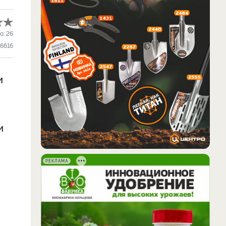
о:
26
6616
и
и
РЕКЛАМА