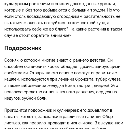
культурным растениям и снижая долгожданные урожаи,
которые и без того добываются с большим трудом. Но что,
если столь досаждающую огородникам растительность не
пытаться «закопать поглубже» на компостной куче, а
использовать себе же во благо? На какие растения в таком
случае стоит обратить внимание?
Подорожник
Сорняк, о котором многие знают с раннего детства. Он
способен остановить кровь, обладает дезинфицирующими
свойствами. Отвары на его основе помогут справиться с
кашлем, используются при лечении бронхита, туберкулеза,
а также заболеваний желудка (язва, гастрит, диарея). Это
неплохое средство от повышенного давления, сердечных
недугов, зубной боли.
Пригодится подорожник и кулинарам: его добавляют в
салаты, котлеты, запеканки и различные напитки. Сбор
листьев, как правило, проводят в июне-июле. В высушенном
виде они не теряют ценных свойств в течение 2 лет.