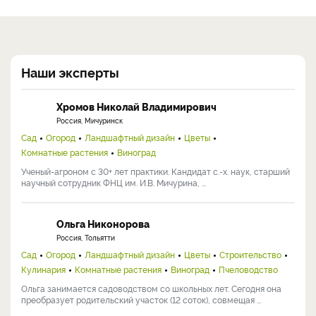
Наши эксперты
Хромов Николай Владимирович
Россия, Мичуринск
Сад
Огород
Ландшафтный дизайн
Цветы
Комнатные растения
Виноград
Ученый-агроном с 30+ лет практики. Кандидат с.-х. наук, старший
научный сотрудник ФНЦ им. И.В. Мичурина, ...
Ольга Никонорова
Россия, Тольятти
Сад
Огород
Ландшафтный дизайн
Цветы
Строительство
Кулинария
Комнатные растения
Виноград
Пчеловодство
Ольга занимается садоводством со школьных лет. Сегодня она
преобразует родительский участок (12 соток), совмещая ...