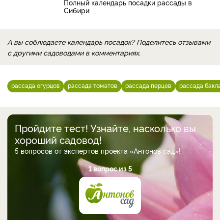
Полный календарь посадки рассады в
Сибири
А вы соблюдаете календарь посадок? Поделитесь отзывами
с другими садоводами в комментариях.
рассада огурцов
рассада томатов
рассада перцев
рассада бакл
Пройдите тест! Узнайте, насколько вы
хороший садовод!
5 вопросов от экспертов проекта «Антонов сад»!
1 вопрос из 5