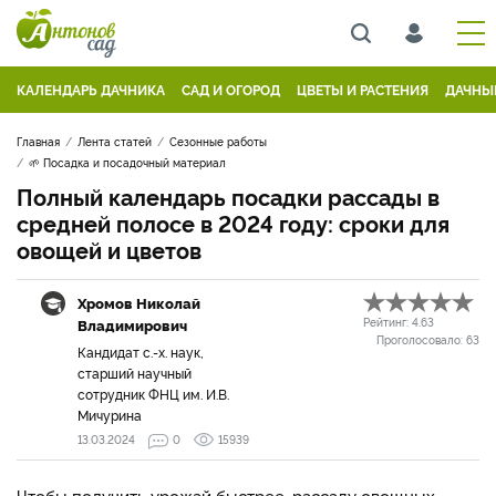
КАЛЕНДАРЬ ДАЧНИКА
САД И ОГОРОД
ЦВЕТЫ И РАСТЕНИЯ
ДАЧНЫ
Главная
Лента статей
Сезонные работы
🌱 Посадка и посадочный материал
Полный календарь посадки рассады в
средней полосе в 2024 году: сроки для
овощей и цветов
Хромов Николай
Владимирович
Рейтинг:
4.63
Проголосовало:
63
Кандидат с.-х. наук,
старший научный
сотрудник ФНЦ им. И.В.
Мичурина
13.03.2024
0
15939
Чтобы получить урожай быстрее, рассаду овощных