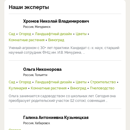
Наши эксперты
Хромов Николай Владимирович
Россия, Мичуринск
Сад
Огород
Ландшафтный дизайн
Цветы
Комнатные растения
Виноград
Ученый-агроном с 30+ лет практики. Кандидат с.-х. наук, старший
научный сотрудник ФНЦ им. И.В. Мичурина, ...
Ольга Никонорова
Россия, Тольятти
Сад
Огород
Ландшафтный дизайн
Цветы
Строительство
Кулинария
Комнатные растения
Виноград
Пчеловодство
Ольга занимается садоводством со школьных лет. Сегодня она
преобразует родительский участок (12 соток), совмещая ...
Галина Антониевна Кузьмицкая
Россия, Хабаровск
Огород