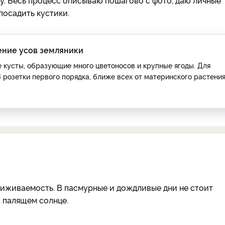
у. Весь процесс описываю пошагово с фото, даю личные
посадить кустики.
ение усов земляники
 кусты, образующие много цветоносов и крупные ягоды. Для
 розетки первого порядка, ближе всех от материнского растения
риживаемость. В пасмурные и дождливые дни не стоит
а палящем солнце.