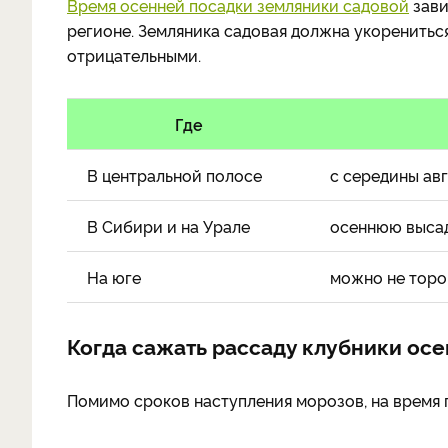
Время осенней посадки земляники садовой
зави
регионе. Земляника садовая должна укорениться
отрицательными.
Где
В центральной полосе
с середины ав
В Сибири и на Урале
осеннюю высад
На юге
можно не торо
Когда сажать рассаду клубники ос
Помимо сроков наступления морозов, на время п