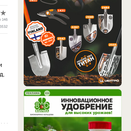
о:
146
6532
и
д,
РЕКЛАМА