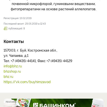
почвенной микрофлорой, гуминовыми веществами,
фитопрепаратами на основе растений аллелопатов.
Регистрация: 13.02.2019
Последний визит: 29.05.2019 в 12:43
публикаций: 8
Контакты
157003, г. Буй, Костромская обл.,
ул. Чапаева, д.1
Тел. +7 (49435) 44141; Факс +7 (49435) 44129
info@bhz.ru
bhzshop.ru
bhz.ru
https://vk.com/buyhimzavod
РЕКЛАМА