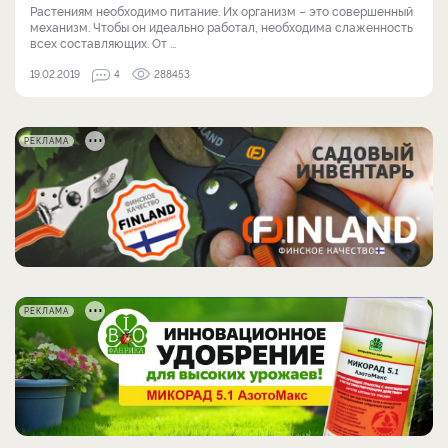
Растениям необходимо питание. Их организм – это совершенный
механизм. Чтобы он идеально работал, необходима слаженность
всех составляющих. От ...
19.02.2019
4
288453
РЕКЛАМА
РЕКЛАМА