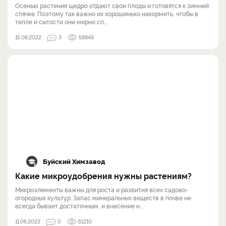
Осенью растения щедро отдают свои плоды и готовятся к зимней
спячке. Поэтому так важно их хорошенько накормить, чтобы в
тепле и сытости они мирно сп...
15.08.2022
3
58849
Буйский Химзавод
Какие микроудобрения нужны растениям?
Микроэлементы важны для роста и развития всех садово-
огородных культур. Запас минеральных веществ в почве не
всегда бывает достаточным, и внесение н...
11.06.2022
0
61210