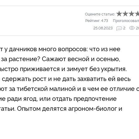
Оцените статью:
Рейтинг:
4.73
Проголосовал
25.08.2023
2
2
 у дачников много вопросов: что из нее
о за растение? Сажают весной и осенью,
ыстро приживается и зимует без укрытия.
сдержать рост и не дать захватить ей весь
ют за тибетской малиной и в чем ее отличие 
е ради ягод, или отдать предпочтение
татьи. Опытом делятся агроном-биолог и