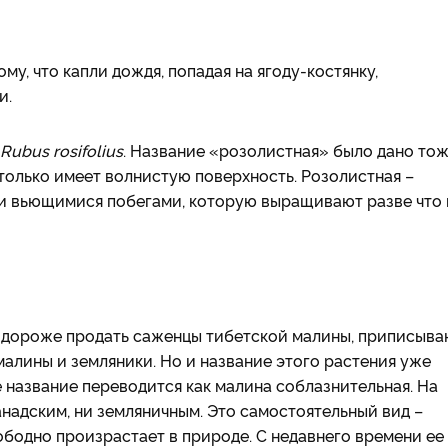
у, что капли дождя, попадая на ягоду-костянку,
и.
Rubus rosifolius
. Название «розолистная» было дано то
 только имеет волнистую поверхность. Розолистная –
 и вьющимися побегами, которую выращивают разве что 
одороже продать саженцы тибетской малины, приписыва
 малины и земляники. Но и название этого растения уже
е название переводится как малина соблазнительная. На
анадским, ни земляничным. Это самостоятельный вид –
вободно произрастает в природе. С недавнего времени ее