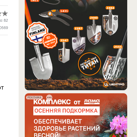
о:
82
0569
от
РЕКЛАМА