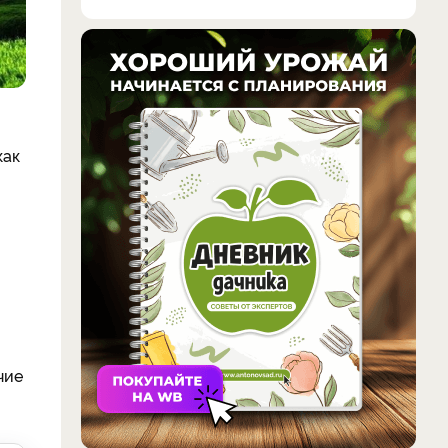
как
чие