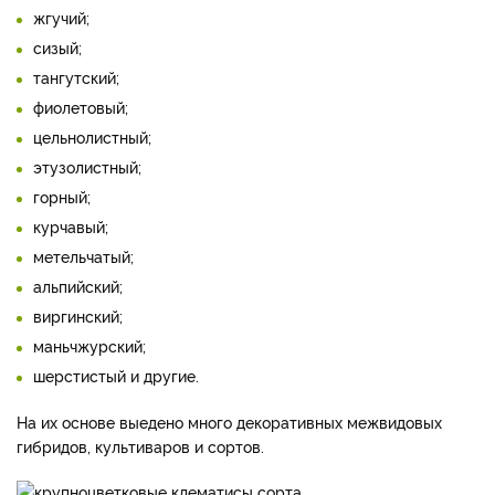
жгучий;
сизый;
тангутский;
фиолетовый;
цельнолистный;
этузолистный;
горный;
курчавый;
метельчатый;
альпийский;
виргинский;
маньчжурский;
шерстистый и другие.
На их основе выедено много декоративных межвидовых
гибридов, культиваров и сортов.