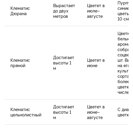
Пурпур
Вырастает
Цветет в
Клематис
синие,
до двух
июле–
Дюрана
цветы 
метров
августе
10 см
Цветки 
белые,
аромат
собран
соцвети
Достигает
Клематис
Цветет в
шт. Вы
высоты 1
прямой
июне
на его 
м
культу
сорта 
более 
цветки,
числе 
Достигает
Цветет в
Клематис
С диам
высоты 1
июне–
цельнолистный
цветка 
м
августе