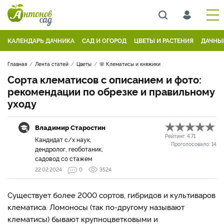
КАЛЕНДАРЬ ДАЧНИКА
САД И ОГОРОД
ЦВЕТЫ И РАСТЕНИЯ
ДАЧНЫ
Главная
Лента статей
Цветы
🌸 Клематисы и княжики
Сорта клематисов с описанием и фото:
рекомендации по обрезке и правильному
уходу
Владимир Старостин
Рейтинг:
4.71
Кандидат с/х наук,
Проголосовало:
14
дендролог, геоботаник,
садовод со стажем
22.02.2024
0
3524
Существует более 2000 сортов, гибридов и культиваров
клематиса. Ломоносы (так по-другому называют
клематисы) бывают крупноцветковыми и