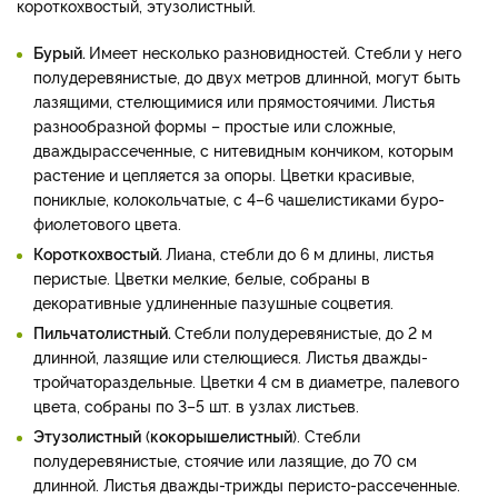
короткохвостый, этузолистный.
Бурый.
Имеет несколько разновидностей. Стебли у него
полудеревянистые, до двух метров длинной, могут быть
лазящими, стелющимися или прямостоячими. Листья
разнообразной формы – простые или сложные,
дваждырассеченные, с нитевидным кончиком, которым
растение и цепляется за опоры. Цветки красивые,
пониклые, колокольчатые, с 4–6 чашелистиками буро-
фиолетового цвета.
Короткохвостый.
Лиана, стебли до 6 м длины, листья
перистые. Цветки мелкие, белые, собраны в
декоративные удлиненные пазушные соцветия.
Пильчатолистный.
Стебли полудеревянистые, до 2 м
длинной, лазящие или стелющиеся. Листья дважды-
тройчатораздельные. Цветки 4 см в диаметре, палевого
цвета, собраны по 3–5 шт. в узлах листьев.
Этузолистный
(
кокорышелистный
). Стебли
полудеревянистые, стоячие или лазящие, до 70 см
длинной. Листья дважды-трижды перисто-рассеченные.