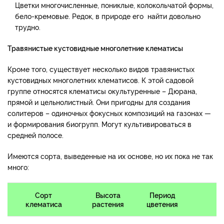
Цветки многочисленные, пониклые, колокольчатой формы,
бело-кремовые. Редок, в природе его найти довольно
трудно.
Травянистые кустовидные многолетние клематисы
Кроме того, существует несколько видов травянистых
кустовидных многолетних клематисов. К этой садовой
группе относятся клематисы окультуренные – Дюрана,
прямой и цельнолистный. Они пригодны для создания
солитеров – одиночных фокусных композиций на газонах —
и формирования биогрупп. Могут культивироваться в
средней полосе.
Имеются сорта, выведенные на их основе, но их пока не так
много:
Сорт
Высота
Период
Ц
клематиса
растения
цветения