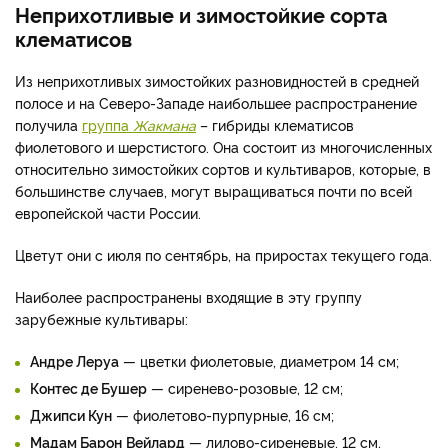
Неприхотливые и зимостойкие сорта
клематисов
Из неприхотливых зимостойких разновидностей в средней
полосе и на Северо-Западе наибольшее распространение
получила
группа
Жакмана
– гибриды клематисов
фиолетового и шерстистого. Она состоит из многочисленных
относительно зимостойких сортов и культиваров, которые, в
большинстве случаев, могут выращиваться почти по всей
европейской части России.
Цветут они с июля по сентябрь, на приростах текущего года.
Наиболее распространены входящие в эту группу
зарубежные культивары:
Андре Леруа
— цветки фиолетовые, диаметром 14 см;
Контес де Бушер
— сиренево-розовые, 12 см;
Джипси Кун
— фиолетово-пурпурные, 16 см;
Мадам Барон
Вейлард
— лилово-сиреневые, 12 см,