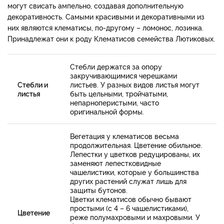
могут свисать ампельно, создавая дополнительную
декоративность. Самыми красивыми и декоративными из
них являются клематисы, по-другому – ломонос, лозинка.
Принадлежат они к роду Клематисов семейства Лютиковых.
Стебли держатся за опору
закручивающимися черешками
Стебли и
листьев. У разных видов листья могут
листья
быть цельными, тройчатыми,
непарноперистыми, часто
оригинальной формы.
Вегетация у клематисов весьма
продолжительная. Цветение обильное.
Лепестки у цветков редуцированы, их
заменяют лепестковидные
чашелистики, которые у большинства
других растений служат лишь для
защиты бутонов.
Цветки клематисов обычно бывают
простыми (с 4 – 6 чашелистиками),
Цветение
реже полумахровыми и махровыми. У