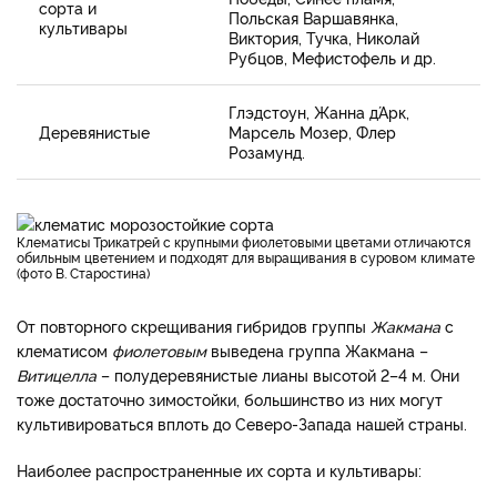
сорта и
Польская Варшавянка,
культивары
Виктория, Тучка, Николай
Рубцов, Мефистофель и др.
Глэдстоун, Жанна д´Арк,
Деревянистые
Марсель Мозер, Флер
Розамунд.
Клематисы Трикатрей с крупными фиолетовыми цветами отличаются
обильным цветением и подходят для выращивания в суровом климате
(фото В. Старостина)
От повторного скрещивания гибридов группы
Жакмана
с
клематисом
фиолетовым
выведена группа Жакмана –
Витицелла
– полудеревянистые лианы высотой 2–4 м. Они
тоже достаточно зимостойки, большинство из них могут
культивироваться вплоть до Северо-Запада нашей страны.
Наиболее распространенные их сорта и культивары: