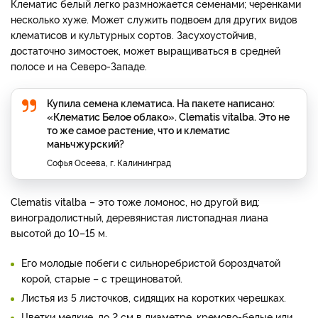
Клематис белый легко размножается семенами; черенками
несколько хуже. Может служить подвоем для других видов
клематисов и культурных сортов. Засухоустойчив,
достаточно зимостоек, может выращиваться в средней
полосе и на Северо-Западе.
Купила семена клематиса. На пакете написано:
«Клематис Белое облако». Clematis vitalba. Это не
то же самое растение, что и клематис
маньчжурский?
Софья Осеева, г. Калининград
Clematis vitalba – это тоже ломонос, но другой вид:
виноградолистный, деревянистая листопадная лиана
высотой до 10–15 м.
Его молодые побеги с сильноребристой бороздчатой
корой, старые – с трещиноватой.
Листья из 5 листочков, сидящих на коротких черешках.
Цветки мелкие, до 2 см в диаметре, кремово-белые или