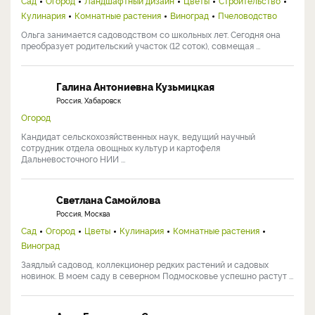
Сад
Огород
Ландшафтный дизайн
Цветы
Строительство
Кулинария
Комнатные растения
Виноград
Пчеловодство
Ольга занимается садоводством со школьных лет. Сегодня она
преобразует родительский участок (12 соток), совмещая ...
Галина Антониевна Кузьмицкая
Россия, Хабаровск
Огород
Кандидат сельскохозяйственных наук, ведущий научный
сотрудник отдела овощных культур и картофеля
Дальневосточного НИИ ...
Светлана Самойлова
Россия, Москва
Сад
Огород
Цветы
Кулинария
Комнатные растения
Виноград
Заядлый садовод, коллекционер редких растений и садовых
новинок. В моем саду в северном Подмосковье успешно растут ...