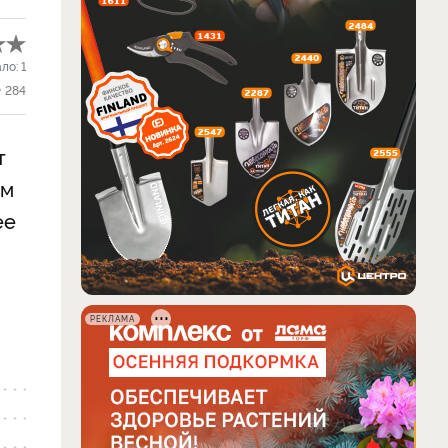
ало:
1
284
т
ом
ее
РЕКЛАМА