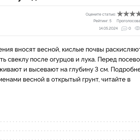
Оцените статью:
Рейтинг:
5
Проголосов
14.05.2024
0
рения вносят весной, кислые почвы раскисляю
ь свеклу после огурцов и лука. Перед посев
живают и высевают на глубину 3 см. Подробн
менами весной в открытый грунт, читайте в