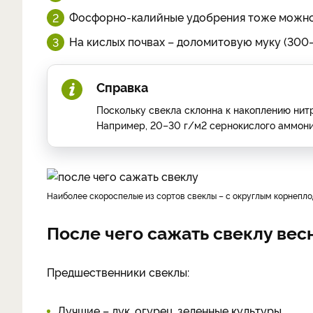
Фосфорно-калийные удобрения тоже можно 
На кислых почвах – доломитовую муку (300–
Справка
Поскольку свекла склонна к накоплению нитр
Например, 20–30 г/м2 сернокислого аммони
Наиболее скороспелые из сортов свеклы – с округлым корнепло
После чего сажать свеклу вес
Предшественники свеклы:
Лучшие – лук, огурец, зеленные культуры.