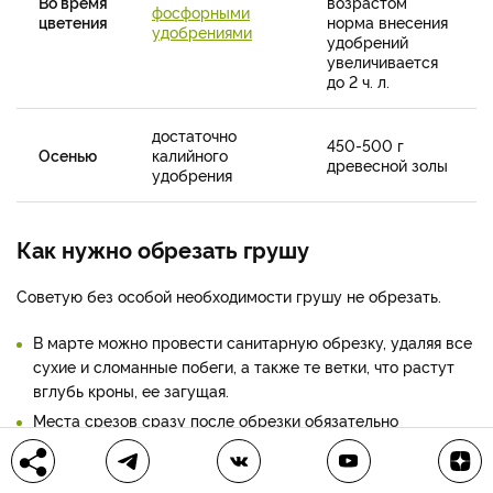
Во время
возрастом
фосфорными
цветения
норма внесения
удобрениями
удобрений
увеличивается
до 2 ч. л.
достаточно
450-500 г
Осенью
калийного
древесной золы
удобрения
Как нужно обрезать грушу
Советую без особой необходимости грушу не обрезать.
В марте можно провести санитарную обрезку, удаляя все
сухие и сломанные побеги, а также те ветки, что растут
вглубь кроны, ее загущая.
Места срезов сразу после обрезки обязательно
изолируйте садовым варом или садовой краской.