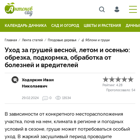
КАЛЕНДАРЬ ДАЧНИКА
САД И ОГОРОД
ЦВЕТЫ И РАСТЕНИЯ
ДАЧНЫ
Главная
Лента статей
Плодовые деревья
🍏 Яблони и груши
Уход за грушей весной, летом и осенью:
обрезка, подкормка, обработка от
болезней и вредителей
Ходоркин Иван
Николаевич
Рейтинг:
4.28
Проголосовало:
54
29.02.2024
0
13534
В зависимости от конкретного месторасположения
участка, почв на нем, климата в регионе и погодных
условий в сезоне, груше может потребоваться особый
уход. В жаркий засушливый период проводите