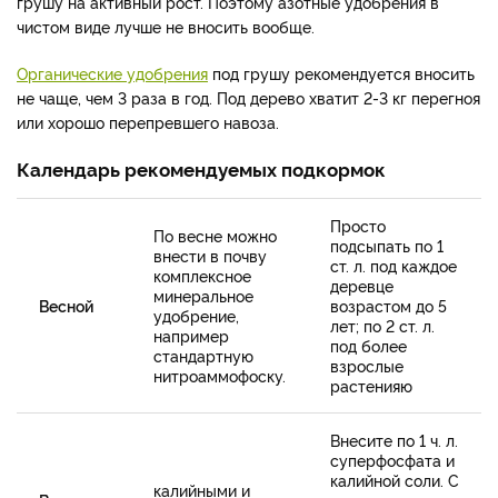
грушу на активный рост. Поэтому азотные удобрения в
чистом виде лучше не вносить вообще.
Органические удобрения
под грушу рекомендуется вносить
не чаще, чем 3 раза в год. Под дерево хватит 2-3 кг перегноя
или хорошо перепревшего навоза.
Календарь рекомендуемых подкормок
Просто
По весне можно
подсыпать по 1
внести в почву
ст. л. под каждое
комплексное
деревце
минеральное
Весной
возрастом до 5
удобрение,
лет; по 2 ст. л.
например
под более
стандартную
взрослые
нитроаммофоску.
растенияю
Внесите по 1 ч. л.
суперфосфата и
калийной соли. С
калийными и