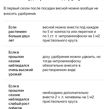
В первый сезон после посадки весной можно вообще не
вносить удобрения.
Если
весной можно внести под каждое
растениям
по 5 кг компоста или перегноя и
больше двух
по 1 ст. л. нитроаммофоски на 1 м2
лет
приствольного круга.
Если в
прошлом
дозу удобрения можно удвоить, но
сезоне
тогда нитроаммофоску
наблюдался
обязательно внесите в
очень высокий
растворенном виде.
урожай
Если в
прошлом
необходимо дополнительно
сезоне
внести 2 ч. л. мочевины на 1 м2
наблюдался
приствольного круга.
слабый рост
побегов