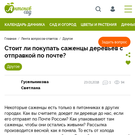
КАЛЕНДАРЬ ДАЧНИКА
САД И ОГОРОД
ЦВЕТЫ И РАСТЕНИЯ
ДАЧНЫ
Главная
Лента вопросов-ответов
Другое
Задать вопрос
Стоит ли покупать саженцы деревьев с
отправкой по почте?
Другое
Гусельникова
23.01.2018
1
94
Светлана
Некоторые саженцы есть только в питомниках в других
городах. Как вы считаете, доедет ли деревце до нас, если
его отправят по Почте России? Как упаковывают там
саженцы, чтобы они остались живыми? Рассылка
производится весной, как я поняла. То есть от холода