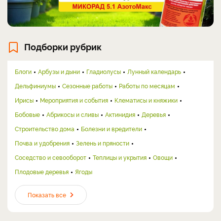
Подборки рубрик
Блоги
Арбузы и дыни
Гладиолусы
Лунный календарь
Дельфиниумы
Сезонные работы
Работы по месяцам
Ирисы
Мероприятия и события
Клематисы и княжики
Бобовые
Абрикосы и сливы
Актинидия
Деревья
Строительство дома
Болезни и вредители
Почва и удобрения
Зелень и пряности
Соседство и севооборот
Теплицы и укрытия
Овощи
Плодовые деревья
Ягоды
Показать все