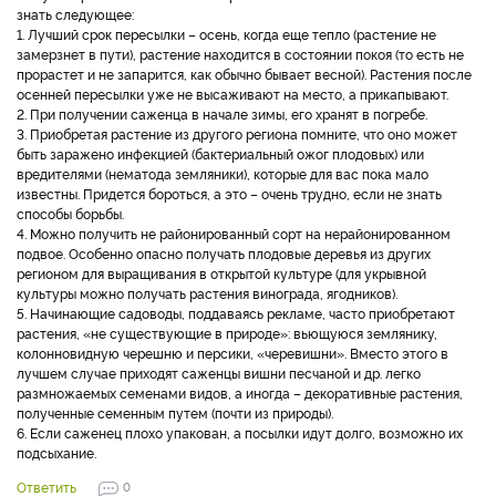
знать следующее:
1. Лучший срок пересылки – осень, когда еще тепло (растение не
замерзнет в пути), растение находится в состоянии покоя (то есть не
прорастет и не запарится, как обычно бывает весной). Растения после
осенней пересылки уже не высаживают на место, а прикапывают.
2. При получении саженца в начале зимы, его хранят в погребе.
3. Приобретая растение из другого региона помните, что оно может
быть заражено инфекцией (бактериальный ожог плодовых) или
вредителями (нематода земляники), которые для вас пока мало
известны. Придется бороться, а это – очень трудно, если не знать
способы борьбы.
4. Можно получить не районированный сорт на нерайонированном
подвое. Особенно опасно получать плодовые деревья из других
регионом для выращивания в открытой культуре (для укрывной
культуры можно получать растения винограда, ягодников).
5. Начинающие садоводы, поддаваясь рекламе, часто приобретают
растения, «не существующие в природе»: вьющуюся землянику,
колонновидную черешню и персики, «черевишни». Вместо этого в
лучшем случае приходят саженцы вишни песчаной и др. легко
размножаемых семенами видов, а иногда – декоративные растения,
полученные семенным путем (почти из природы).
6. Если саженец плохо упакован, а посылки идут долго, возможно их
подсыхание.
Ответить
0