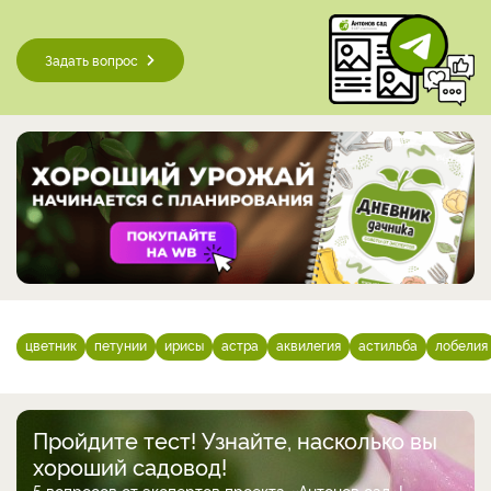
Задать вопрос
цветник
петунии
ирисы
астра
аквилегия
астильба
лобелия
Пройдите тест! Узнайте, насколько вы
хороший садовод!
5 вопросов от экспертов проекта «Антонов сад»!