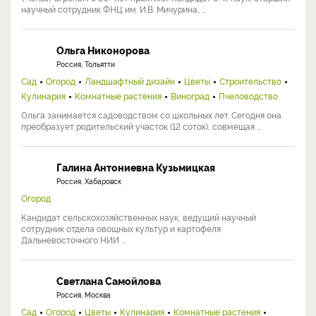
научный сотрудник ФНЦ им. И.В. Мичурина, ...
Ольга Никонорова
Россия, Тольятти
Сад
Огород
Ландшафтный дизайн
Цветы
Строительство
Кулинария
Комнатные растения
Виноград
Пчеловодство
Ольга занимается садоводством со школьных лет. Сегодня она
преобразует родительский участок (12 соток), совмещая ...
Галина Антониевна Кузьмицкая
Россия, Хабаровск
Огород
Кандидат сельскохозяйственных наук, ведущий научный
сотрудник отдела овощных культур и картофеля
Дальневосточного НИИ ...
Светлана Самойлова
Россия, Москва
Сад
Огород
Цветы
Кулинария
Комнатные растения