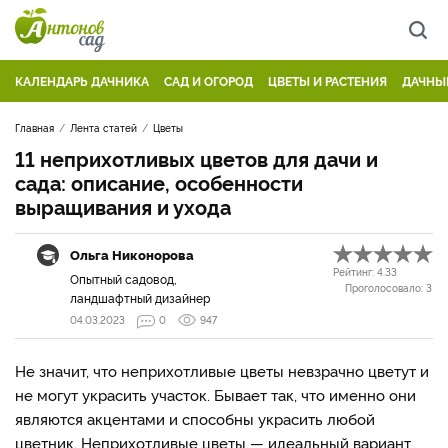
КАЛЕНДАРЬ ДАЧНИКА
САД И ОГОРОД
ЦВЕТЫ И РАСТЕНИЯ
ДАЧНЫ
Главная
Лента статей
Цветы
11 неприхотливых цветов для дачи и
сада: описание, особенности
выращивания и ухода
Ольга Никонорова
Рейтинг:
4.33
Опытный садовод,
Проголосовало:
3
ландшафтный дизайнер
04.03.2023
0
947
Не значит, что неприхотливые цветы невзрачно цветут и
не могут украсить участок. Бывает так, что именно они
являются акцентами и способны украсить любой
цветник. Неприхотливые цветы — идеальный вариант