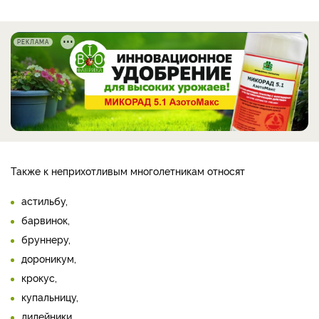
РЕКЛАМА
Также к неприхотливым многолетникам относят
астильбу,
барвинок,
бруннеру,
дороникум,
крокус,
купальницу,
лилейники,