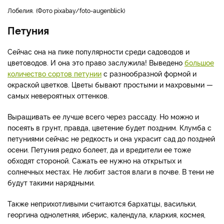
Лобелия.
Фото pixabay/foto-augenblick
Петуния
Сейчас она на пике популярности среди садоводов и
цветоводов. И она это право заслужила! Выведено
большое
количество сортов петунии
с разнообразной формой и
окраской цветков. Цветы бывают простыми и махровыми —
самых невероятных оттенков.
Выращивать ее лучше всего через рассаду. Но можно и
посеять в грунт, правда, цветение будет поздним. Клумба с
петуниями сейчас не редкость и она украсит сад до поздней
осени. Петуния редко болеет, да и вредители ее тоже
обходят стороной. Сажать ее нужно на открытых и
солнечных местах. Не любит застоя влаги в почве. В тени не
будут такими нарядными.
Также неприхотливыми считаются бархатцы, васильки,
георгина однолетняя, иберис, календула, кларкия, космея,