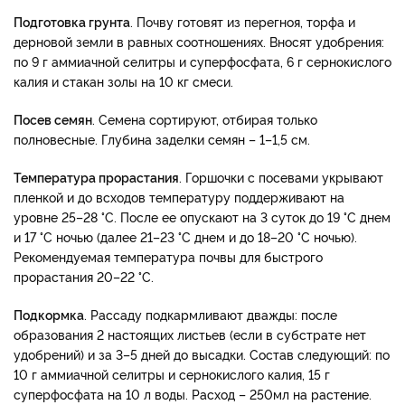
Подготовка грунта
. Почву готовят из перегноя, торфа и
дерновой земли в равных соотношениях. Вносят удобрения:
по 9 г аммиачной селитры и суперфосфата, 6 г сернокислого
калия и стакан золы на 10 кг смеси.
Посев семян
. Семена сортируют, отбирая только
полновесные. Глубина заделки семян – 1–1,5 см.
Температура прорастания
. Горшочки с посевами укрывают
пленкой и до всходов температуру поддерживают на
уровне 25–28 °С. После ее опускают на 3 суток до 19 °С днем
и 17 °С ночью (далее 21–23 °С днем и до 18–20 °С ночью).
Рекомендуемая температура почвы для быстрого
прорастания 20–22 °С.
Подкормка
. Рассаду подкармливают дважды: после
образования 2 настоящих листьев (если в субстрате нет
удобрений) и за 3–5 дней до высадки. Состав следующий: по
10 г аммиачной селитры и сернокислого калия, 15 г
суперфосфата на 10 л воды. Расход – 250мл на растение.