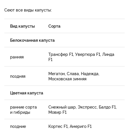
Сеют все виды капусты:
Вид капусты
Сорта
Белокочанная капуста
Трансфер F1, Увертюра F1, Линда
ранняя
F1
Мегатон, Слава, Надежда,
поздняя
Московская зимняя
Цветная капуста
ранние сорта
Снежный шар, Экспресс, Балдо F1,
и гибриды
Мовир F1
поздние
Кортес F1, Америго F1