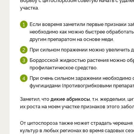
Борьбу с цитоспорозом советую начать с удале
участка.
Если вовремя заметили первые признаки за
необходимо как можно быстрее обработать
другим препаратом на основе меди.
При сильном поражении можно увеличить до
Бордосской жидкостью растения можно обра
профилактическое средство.
При очень сильном заражении необходимо 
фунгицидами (противогрибковыми препарат
Заметил, что
дикие абрикосы
, т.н. жердельки, 
их роста на моем участке признаков этого забо
От цитоспороза также может страдать черешня
культур в любых регионах во время садовых сез