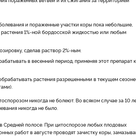
ния пораженных ветвей и их сжигания за территорией
болевания и пораженные участки коры пока небольшие,
 растения 1%-ной бордосской жидкостью или любым
зировку, сделав раствор 2%-ным.
батывать в весенний период, применяя этот препарат к
обрабатывать растения разрешенными в текущем сезоне
ами).
цитоспорозом никогда не болеют. Во всяком случае за 10 л
левания никогда не было.
 в Средней полосе. При цитоспорозе любых плодовых
онных работ в августе проводят зачистку коры, замазыв