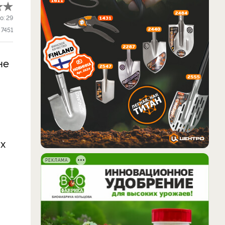
о:
29
7451
не
ях
РЕКЛАМА