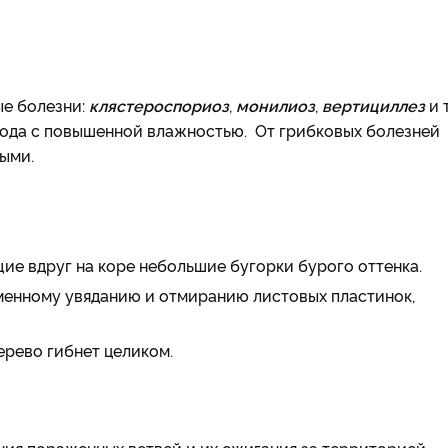
ые болезни:
клястероспориоз
,
монилиоз
,
вертициллез
и т
года с повышенной влажностью. От грибковых болезней
ыми.
е вдруг на коре небольшие бугорки бурого оттенка.
менному увяданию и отмиранию листовых пластинок,
рево гибнет целиком.