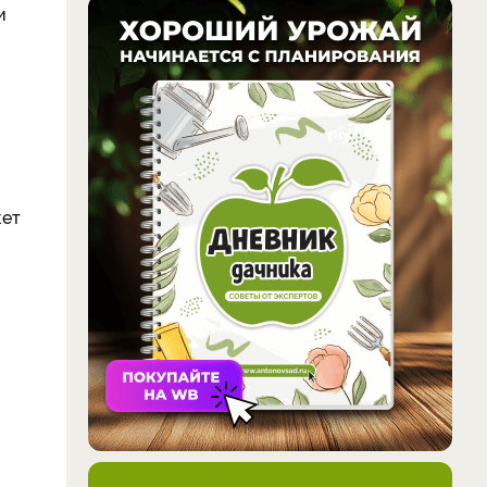
и
жет