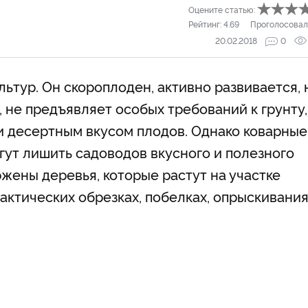
Оцените статью:
Рейтинг:
4.69
Проголосовал
20.02.2018
0
льтур. Он скороплоден, активно развивается, 
, не предъявляет особых требований к грунту,
и десертным вкусом плодов. Однако коварные
ут лишить садоводов вкусного и полезного
ены деревья, которые растут на участке
актических обрезках, побелках, опрыскивани