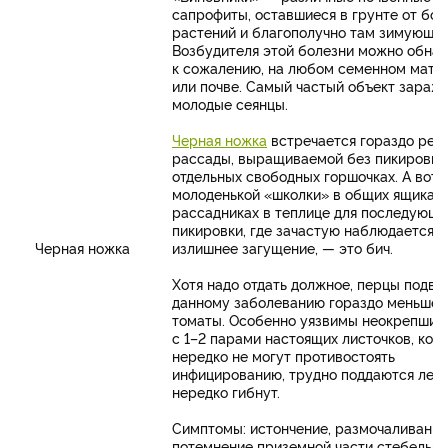
сапрофиты, оставшиеся в грунте от бо
растений и благополучно там зимующие
Возбудителя этой болезни можно обнар
к сожалению, на любом семенном мате
или почве. Самый частый объект зараж
молодые сеянцы.
Черная ножка
встречается гораздо реж
рассады, выращиваемой без пикировки
отдельных свободных горшочках. А вот 
молоденькой «школки» в общих ящиках 
рассадниках в теплице для последующ
пикировки, где зачастую наблюдается
Черная ножка
излишнее загущение, — это бич.
Хотя надо отдать должное, перцы подв
данному заболеванию гораздо меньше, 
томаты. Особенно уязвимы неокрепшие
с 1–2 парами настоящих листочков, кот
нередко не могут противостоять
инфицированию, трудно поддаются леч
нередко гибнут.
Симптомы: истончение, размочаливание
потемнение приземной части стебелько