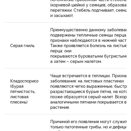
(корневой шейки) у сеянцев, образован
перетяжки. Стебель подгнивает, сеянцы
и засыхают.
Преимущественно данному заболеван
подвержены тепличные сеянцы перца. 
признаки наблюдаются в нижней части 
Серая гниль
Также проявляется болезнь на листьях
перца: они
покрываются буроватыми бугристыми п
а затем – серым налетом.
Чаще встречается в теплицах. Признаки
Кладоспориоз
заболевания: на листовых пластинах
(бурая
появляются четко выраженные, быстро
пятнистость,
разрастающиеся бурые пятна, на котор
листовая
позже образуется серый налет. Вскоре
плесень)
аналогичными пятнами покрывается вс
растение.
Причиной его появления могут служить 
только патогенные грибы, но и дефицит