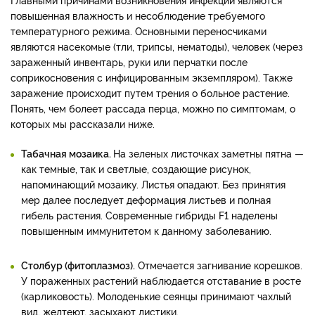
повышенная влажность и несоблюдение требуемого
температурного режима. Основными переносчиками
являются насекомые (тли, трипсы, нематоды), человек (через
зараженный инвентарь, руки или перчатки после
соприкосновения с инфицированным экземпляром). Также
заражение происходит путем трения о больное растение.
Понять, чем болеет рассада перца, можно по симптомам, о
которых мы рассказали ниже.
Табачная мозаика.
На зеленых листочках заметны пятна —
как темные, так и светлые, создающие рисунок,
напоминающий мозаику. Листья опадают. Без принятия
мер далее последует деформация листьев и полная
гибель растения. Современные гибриды F1 наделены
повышенным иммунитетом к данному заболеванию.
Столбур (фитоплазмоз).
Отмечается загнивание корешков.
У пораженных растений наблюдается отставание в росте
(карликовость). Молоденькие сеянцы принимают чахлый
вид, желтеют, засыхают листики.