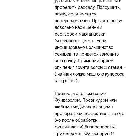
удалить заболевшие растения и
проредить рассаду. Подсушить
почву, если имеется
переувлажнение. Пролить почву
довольно насыщенным
раствором марганцовки
(малинового цвета). Если
инфицировано большинство
сеянцев, то придется заменить
всю почву. Применим прием
опыления грунта золой (1 стакан +
1 чайная ложка медного купороса
в порошке).
Провести опрыскивание
Фундазолом, Превикуром или
любыми медьсодержащими
препаратами. Эффективны также
(но после обработки
фунгицидами) биопрепараты:
Триходермин, Фитоспорин М,