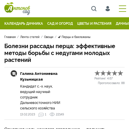
КАЛЕНДАРЬ ДАЧНИКА
САД И ОГОРОД
ЦВЕТЫ И РАСТЕНИЯ
ДАЧНЫ
Главная
Лента статей
Овощи
🍆 Перцы и баклажаны
Болезни рассады перца: эффективные
методы борьбы с недугами молодых
растений
Галина Антониевна
Кузьмицкая
Рейтинг:
4.67
Проголосовало:
88
Кандидат с.-х. наук,
ведущий научный
сотрудник
Дальневосточного НИИ
сельского хозяйства
13.02.2023
1
22149
Основная цель каждого огородника — получить