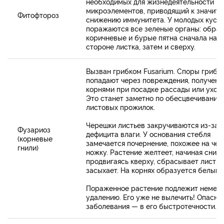
необходимых для жизнедеятельности ма
микроэлементов, приводящий к значит
Фитофтороз
снижению иммунитета. У молодых куст
поражаются все зеленые органы: обра
коричневые и бурые пятна сначала на 
стороне листка, затем и сверху.
Вызван грибком Fusarium. Споры гриба
попадают через повреждения, получен
корнями при посадке рассады или уходе
Это станет заметно по обесцвечиванию
листовых прожилок.
Черешки листьев закручиваются из-за
Фузариоз
дефицита влаги. У основания стебля
(корневые
замечается почернение, похожее на че
гнили)
ножку. Растение желтеет, начиная снизу
продвигаясь кверху, сбрасывает листву
засыхает. На корнях образуется белый н
Пораженное растение подлежит немед
удалению. Его уже не вылечить! Опасно
заболевания — в его быстротечности.