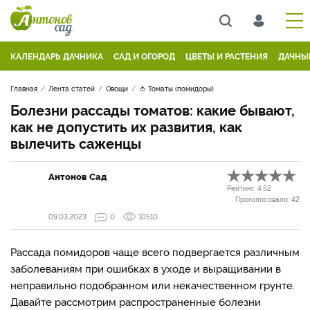
КАЛЕНДАРЬ ДАЧНИКА
САД И ОГОРОД
ЦВЕТЫ И РАСТЕНИЯ
ДАЧНЫ
Главная
Лента статей
Овощи
🍅 Томаты (помидоры)
Болезни рассады томатов: какие бывают,
как не допустить их развития, как
вылечить саженцы
Антонов Сад
Рейтинг:
4.52
Проголосовало:
42
09.03.2023
0
10510
Рассада помидоров чаще всего подвергается различным
заболеваниям при ошибках в уходе и выращивании в
неправильно подобранном или некачественном грунте.
Давайте рассмотрим распространенные болезни