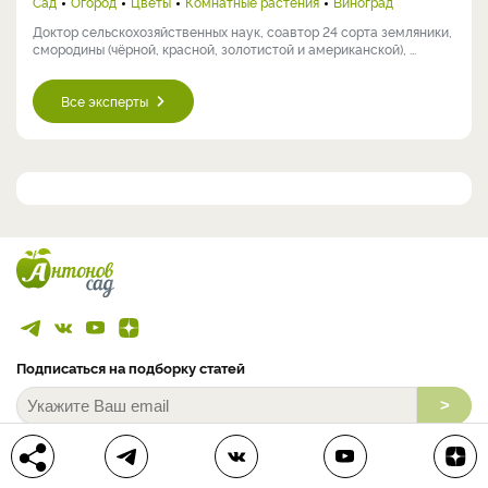
Сад
Огород
Цветы
Комнатные растения
Виноград
Доктор сельскохозяйственных наук, соавтор 24 сорта земляники,
смородины (чёрной, красной, золотистой и американской), ...
Все эксперты
Подписаться на подборку статей
>
Подписываясь на рассылку, я соглашаюсь на обработку моих
персональных данных.
С
Политикой конфиденциальности
ознакомлен (а).