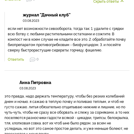
Скрыть ответы
журнал "Дачный клуб"
03.08.2023
если нет возможности севооборота, тогда так: 1. удалите с грядки
всю ботву с любыми растительными остатками и сожгите. В
компост ни в коем случае не кладите все это. 2. обработайте почву
биопрепаратом противогрибковым - биофунгцидом. 3. и посейте
сверху быстрорастущие сидераты: горчицу, фацелию.
Ответить
0
Анна Петровна
03.08.2023
это правда, надо держать температуру, чтобы без резких колебаний
днем и ночью. я сажаю в теплую почву и поливаю теплым, и чтоб не
густо сажаю. литья обязательно отщипываю нижние и лишние, но по
чуть-чуть, чтобы не сразу все оборвать. и слежу за сорняками, а то них
поселяются разносчики гадости всякой - цикадки, трипсы, белокрылка,
тля, хлопковая совка. вот их чтоб ыне было рядом. за всем не
уследишь, но вот это самое простое делать, и уже меньше болеют, не
трескаются у меня почти