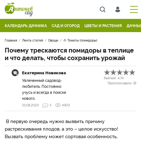
КАЛЕНДАРЬ ДАЧНИКА
САД И ОГОРОД
ЦВЕТЫ И РАСТЕНИЯ
ДАЧНЫ
Главная
Лента статей
Овощи
🍅 Томаты (помидоры)
Почему трескаются помидоры в теплице
и что делать, чтобы сохранить урожай
Екатерина Новикова
Рейтинг:
4.74
Увлеченный садовод-
Проголосовало:
19
любитель. Постоянно
учусь и всегда в поиске
нового.
01.08.2023
3
4903
В первую очередь нужно выявить причину
растрескивания плодов, а это – целое искусство!
Вызвать проблему может сортовая особенность,