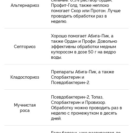
Альтернариоз
Профит-Голд, также неплохо
помогает Скор или Протон. Лучше
проводить обработки раз в
неделю.
Хорошо помогает Абига-Пик, а
также Ордан и Профи. Довольно
Септориоз
эффективны обработки медным
купоросом в дозе 50 г на ведро
воды.
Препараты Абига-Пик, а также
Кладоспориоз
Спорбактерин и
Псевдобактерин-2.
Псевдобактерин-2, Топаз,
Спорбактерин и Провизор.
Мучнистая
Обработку можно проводить раз в
роса
неделю с промежутком в десять
дней.
Если болезнь уже развивается, то