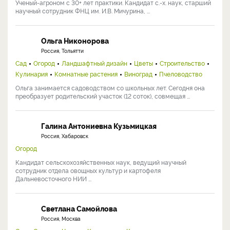
Ученый-агроном с 30+ лет практики. Кандидат с.-х. наук, старший
научный сотрудник ФНЦ им. И.В. Мичурина, ...
Ольга Никонорова
Россия, Тольятти
Сад
Огород
Ландшафтный дизайн
Цветы
Строительство
Кулинария
Комнатные растения
Виноград
Пчеловодство
Ольга занимается садоводством со школьных лет. Сегодня она
преобразует родительский участок (12 соток), совмещая ...
Галина Антониевна Кузьмицкая
Россия, Хабаровск
Огород
Кандидат сельскохозяйственных наук, ведущий научный
сотрудник отдела овощных культур и картофеля
Дальневосточного НИИ ...
Светлана Самойлова
Россия, Москва