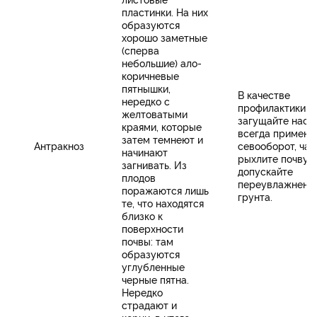
пластинки. На них
образуются
хорошо заметные
(сперва
небольшие) ало-
коричневые
пятнышки,
В качестве
нередко с
профилактики н
желтоватыми
загущайте наса
краями, которые
всегда применя
затем темнеют и
Антракноз
севооборот, ча
начинают
рыхлите почву, 
загнивать. Из
допускайте
плодов
переувлажнени
поражаются лишь
грунта.
те, что находятся
близко к
поверхности
почвы: там
образуются
углубленные
черные пятна.
Нередко
страдают и