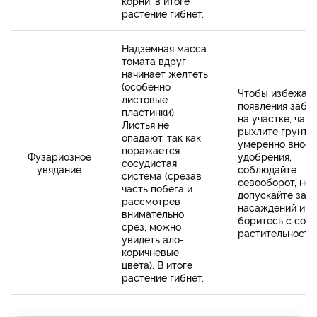
корни, в итоге
растение гибнет.
Надземная масса
томата вдруг
начинает желтеть
(особенно
Чтобы избежать
листовые
появления забо
пластинки).
на участке, чащ
Листья не
рыхлите грунт,
опадают, так как
умеренно вноси
поражается
Фузариозное
удобрения,
сосудистая
увядание
соблюдайте
система (срезав
севооборот, не
часть побега и
допускайте заг
рассмотрев
насаждений и
внимательно
боритесь с сор
срез, можно
растительность
увидеть ало-
коричневые
цвета). В итоге
растение гибнет.