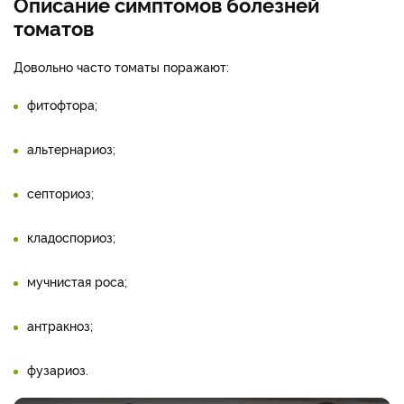
Описание симптомов болезней
томатов
Довольно часто томаты поражают:
фитофтора;
альтернариоз;
септориоз;
кладоспориоз;
мучнистая роса;
антракноз;
фузариоз.