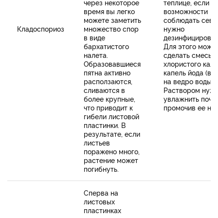
через некоторое
теплице, если н
время вы легко
возможности
можете заметить
соблюдать сево
Кладоспориоз
множество спор
нужно
в виде
дезинфицироват
бархатистого
Для этого можн
налета.
сделать смесь и
Образовавшиеся
хлористого кали
пятна активно
капель йода (вс
расползаются,
на ведро воды).
сливаются в
Раствором нуж
более крупные,
увлажнить почву
что приводит к
промочив ее на 
гибели листовой
пластинки. В
результате, если
листьев
поражено много,
растение может
погибнуть.
Сперва на
листовых
пластинках