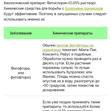
биологический препарат Фитоспорин (0,05% раствор).
Химические средства для борьбы с
болезнями помидоров
будут эффективнее. Поэтому в запущенных случаях следует
использовать именно их.
Заболевание
Химические препараты
Обычно
против фитофторы на
помидорах
помогает Абига-Пик,
Консенто, Ревус и подобные.
Обработки нужно проводить раз в
десять суток. Если растения
поражены сильно, то лучше
Фитофтора,
использовать Купролюкс или
или
Фамокс. Плоды можно спасти,
фитофтороз
опустив их в воду, разогретую до
+50 градусов, затем поместив на
дозаривание.
Если уже поздно применять такие
препараты, то используйте более
сильные: 0,5% раствор Ордан,