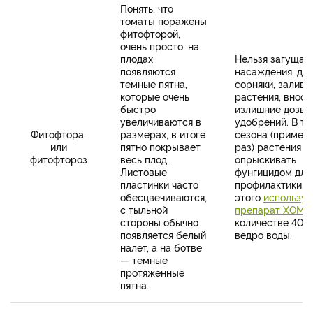
Понять, что
томаты поражены
фитофторой,
очень просто: на
плодах
Нельзя загущат
появляются
насаждения, до
темные пятна,
сорняки, залива
которые очень
растения, вноси
быстро
излишние дозы
увеличиваются в
удобрений. В те
Фитофтора,
размерах, в итоге
сезона (примерн
или
пятно покрывает
раз) растения 
фитофтороз
весь плод.
опрыскивать
Листовые
фунгицидом для
пластинки часто
профилактики. 
обесцвечиваются,
этого
используе
с тыльной
препарат ХОМ
в
стороны обычно
количестве 40 г
появляется белый
ведро воды.
налет, а на ботве
— темные
протяженные
пятна.