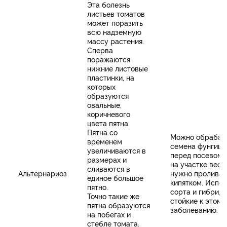
Эта болезнь
листьев томатов
может поразить
всю надземную
массу растения.
Сперва
поражаются
нижние листовые
пластинки, на
которых
образуются
овальные,
коричневого
цвета пятна.
Пятна со
Можно обрабат
временем
семена фунгици
увеличиваются в
перед посевом.
размерах и
на участке весн
сливаются в
Альтернариоз
нужно проливат
единое большое
кипятком. Испо
пятно.
сорта и гибриды
Точно такие же
стойкие к этому
пятна образуются
заболеванию.
на побегах и
стебле томата.