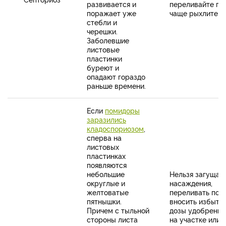
развивается и
переливайте по
поражает уже
чаще рыхлите гр
стебли и
черешки.
Заболевшие
листовые
пластинки
буреют и
опадают гораздо
раньше времени.
Если
помидоры
заразились
кладоспориозом
,
сперва на
листовых
пластинках
появляются
небольшие
Нельзя загущат
округлые и
насаждения,
желтоватые
переливать почв
пятнышки.
вносить избыто
Причем с тыльной
дозы удобрений
стороны листа
на участке или 