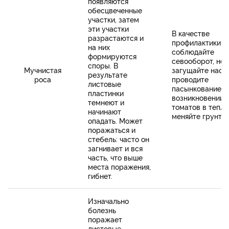
появляются
обесцвеченные
участки, затем
эти участки
В качестве
разрастаются и
профилактики
на них
соблюдайте
формируются
севооборот, не
споры. В
Мучнистая
загущайте наса
результате
роса
проводите
листовые
пасынкование. 
пластинки
возникновении 
темнеют и
томатов в тепл
начинают
меняйте грунт.
опадать. Может
поражаться и
стебель: часто он
загнивает и вся
часть, что выше
места поражения,
гибнет.
Изначально
болезнь
поражает
листовые