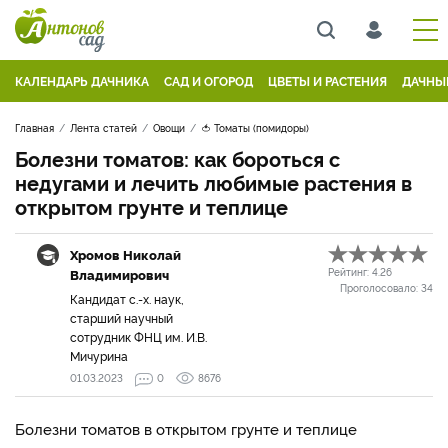
КАЛЕНДАРЬ ДАЧНИКА
САД И ОГОРОД
ЦВЕТЫ И РАСТЕНИЯ
ДАЧНЫ
Главная
Лента статей
Овощи
🍅 Томаты (помидоры)
Болезни томатов: как бороться с
недугами и лечить любимые растения в
открытом грунте и теплице
Хромов Николай
Владимирович
Рейтинг:
4.26
Проголосовало:
34
Кандидат с.-х. наук,
старший научный
сотрудник ФНЦ им. И.В.
Мичурина
01.03.2023
0
8676
Болезни томатов в открытом грунте и теплице