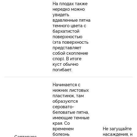
На плодах также
нередко можно
увидеть
вдавленные пятна
темного цвета с
бархатистой
поверхностью
(эта поверхность
представляет
собой скопление
спор). В итоге
куст обычно
погибает.
Начинается с
нижних листовых
пластинок, там
образуются
серовато-
беловатые пятна,
имеющие темные
края. Со
временем
Не загущайте
болезнь
насаждения, не
Септориоз