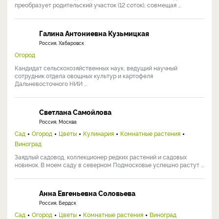
преобразует родительский участок (12 соток), совмещая ...
Галина Антониевна Кузьмицкая
Россия, Хабаровск
Огород
Кандидат сельскохозяйственных наук, ведущий научный
сотрудник отдела овощных культур и картофеля
Дальневосточного НИИ ...
Светлана Самойлова
Россия, Москва
Сад
Огород
Цветы
Кулинария
Комнатные растения
Виноград
Заядлый садовод, коллекционер редких растений и садовых
новинок. В моем саду в северном Подмосковье успешно растут ...
Анна Евгеньевна Соловьева
Россия, Бердск
Сад
Огород
Цветы
Комнатные растения
Виноград