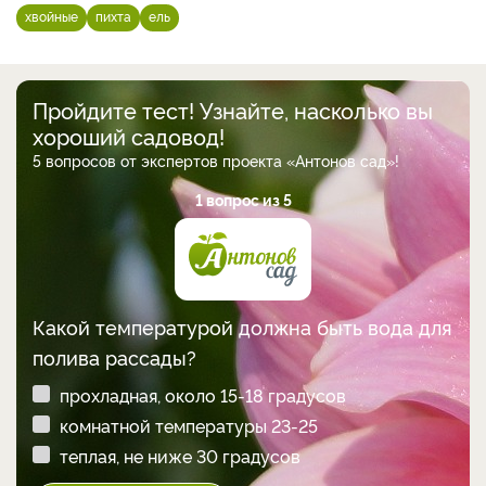
хвойные
пихта
ель
Пройдите тест! Узнайте, насколько вы
хороший садовод!
5 вопросов от экспертов проекта «Антонов сад»!
1 вопрос из 5
Какой температурой должна быть вода для
полива рассады?
прохладная, около 15-18 градусов
комнатной температуры 23-25
теплая, не ниже 30 градусов