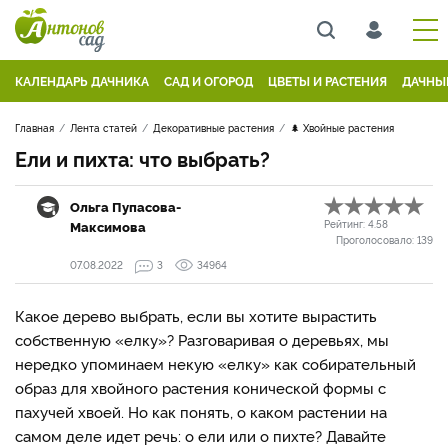
КАЛЕНДАРЬ ДАЧНИКА
САД И ОГОРОД
ЦВЕТЫ И РАСТЕНИЯ
ДАЧНЫ
Главная
Лента статей
Декоративные растения
🌲 Хвойные растения
Ели и пихта: что выбрать?
Ольга Пупасова-
Максимова
Рейтинг:
4.58
Проголосовало:
139
07.08.2022
3
34964
Какое дерево выбрать, если вы хотите вырастить
собственную «елку»? Разговаривая о деревьях, мы
нередко упоминаем некую «елку» как собирательный
образ для хвойного растения конической формы с
пахучей хвоей. Но как понять, о каком растении на
самом деле идет речь: о ели или о пихте? Давайте