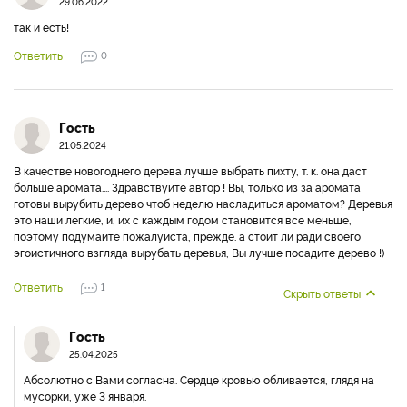
29.06.2022
так и есть!
Ответить
0
Гость
21.05.2024
В качестве новогоднего дерева лучше выбрать пихту, т. к. она даст
больше аромата.... Здравствуйте автор ! Вы, только из за аромата
готовы вырубить дерево чтоб неделю насладиться ароматом? Деревья
это наши легкие, и, их с каждым годом становится все меньше,
поэтому подумайте пожалуйста, прежде. а стоит ли ради своего
эгоистичного взгляда вырубать деревья, Вы лучше посадите дерево !)
Ответить
1
Скрыть ответы
Гость
25.04.2025
Абсолютно с Вами согласна. Сердце кровью обливается, глядя на
мусорки, уже 3 января.