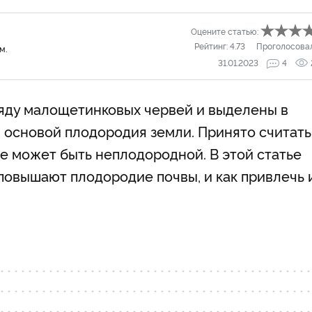
Оцените статью:
Рейтинг:
4.73
Проголосова
м.
31.01.2023
4
ду малощетинковых червей и выделены в
 основой плодородия земли. Принято считать
 не может быть неплодородной. В этой статье
повышают плодородие почвы, и как привлечь 