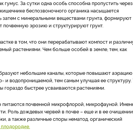
к гумус. За сутки одна особь способна пропустить через
В кишечнике беспозвоночного органика насыщается
сь затем с минеральными веществами грунта, формируют
ят почвенную эрозию и структурируют грунт.
частке в том, что они перерабатывают компост и различ
емый растениями. Чем больше особей в земле, тем, как
 образуют небольшие каналы, которые повышают аэрацию
о- и водопроницаемой, тем самым улучшая ее структуру. 
ты гораздо быстрее усваиваются растениями.
о питаются почвенной микрофлорой, микрофауной. Имен
и. Роль дождевых червей в почве – еще и в ее очищении
ки, а также различные споры нематод, органический
 плодородие.