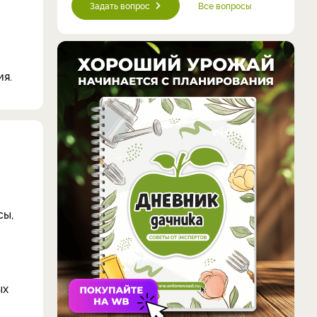
Задать вопрос
Все вопросы
я.
сы,
ых