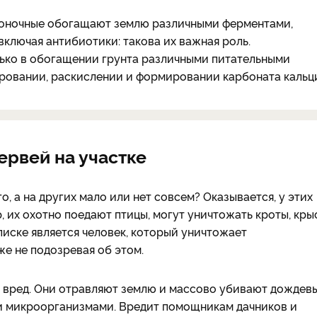
воночные обогащают землю различными ферментами,
ключая антибиотики: такова их важная роль.
лько в обогащении грунта различными питательными
ировании, раскислении и формировании карбоната кальци
ервей на участке
, а на других мало или нет совсем? Оказывается, у этих
 их охотно поедают птицы, могут уничтожать кроты, кры
писке является человек, который уничтожает
же не подозревая об этом.
 и вред. Они отравляют землю и массово убивают дождев
и микроорганизмами. Вредит помощникам дачников и