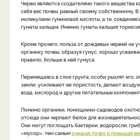
Черви являются создателями такого вещества ка
себя вес почвы, равный своему собственному. 
молекулами гуминовой кислоты, а те, соединяя
гуматы кальция. Именно гуматы кальция тормоз
Кроме прочего, польза от дождевых червей на у
органику почвы, образуя гумус, хорошо усваива
правило, больше в ней гумуса.
Перемещаясь в слое грунта, особи рыхлят его,
земли, усиливают ее пористость, делают воздух
вода, кислород и другие питательные компонен
Помимо органики, помощники садоводов охотн
отсюда они черпают белок для жизнедеятельност
Они могут поглощать бактерии, водоросли, гриб
«мусор», тем самым
очищая почву и повышая ее