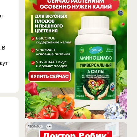
ят
 В
удут
РЕКЛАМА