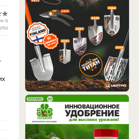
ло:
11
2750
,
их
РЕКЛАМА