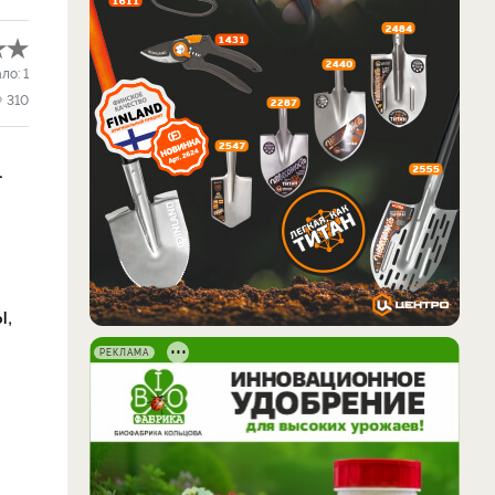
ало:
1
310
4
ы,
РЕКЛАМА