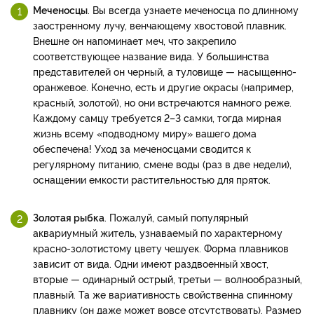
Меченосцы
. Вы всегда узнаете меченосца по длинному
заостренному лучу, венчающему хвостовой плавник.
Внешне он напоминает меч, что закрепило
соответствующее название вида. У большинства
представителей он черный, а туловище — насыщенно-
оранжевое. Конечно, есть и другие окрасы (например,
красный, золотой), но они встречаются намного реже.
Каждому самцу требуется 2–3 самки, тогда мирная
жизнь всему «подводному миру» вашего дома
обеспечена! Уход за меченосцами сводится к
регулярному питанию, смене воды (раз в две недели),
оснащении емкости растительностью для пряток.
Золотая рыбка
. Пожалуй, самый популярный
аквариумный житель, узнаваемый по характерному
красно-золотистому цвету чешуек. Форма плавников
зависит от вида. Одни имеют раздвоенный хвост,
вторые — одинарный острый, третьи — волнообразный,
плавный. Та же вариативность свойственна спинному
плавнику (он даже может вовсе отсутствовать). Размер