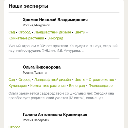
Наши эксперты
Хромов Николай Владимирович
Россия, Мичуринск
Сад
Огород
Ландшафтный дизайн
Цветы
Комнатные растения
Виноград
Ученый-агроном с 30+ лет практики. Кандидат с.-х. наук, старший
научный сотрудник ФНЦ им. И.В. Мичурина, ...
Ольга Никонорова
Россия, Тольятти
Сад
Огород
Ландшафтный дизайн
Цветы
Строительство
Кулинария
Комнатные растения
Виноград
Пчеловодство
Ольга занимается садоводством со школьных лет. Сегодня она
преобразует родительский участок (12 соток), совмещая ...
Галина Антониевна Кузьмицкая
Россия, Хабаровск
Огород