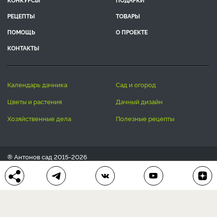
РЕЦЕПТЫ
ТОВАРЫ
ПОМОЩЬ
О ПРОЕКТЕ
КОНТАКТЫ
календарь дачника
сад и огород
цветы и растения
дачный дизайн
хозяйственные дела
полезные рецепты
® Антонов сад 2015-2026
Политика конфиденциальности
Пользовательское соглашение
Другие наши проекты:
Сканворды
online
Любое использование материала допускается только с
письменного согласия редакции