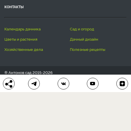
КОНТАКТЫ
календарь дачника
сад и огород
цветы и растения
дачный дизайн
хозяйственные дела
полезные рецепты
® Антонов сад 2015-2026
Политика конфиденциальности
Пользовательское соглашение
Другие наши проекты:
Сканворды
online
Любое использование материала допускается только с
письменного согласия редакции