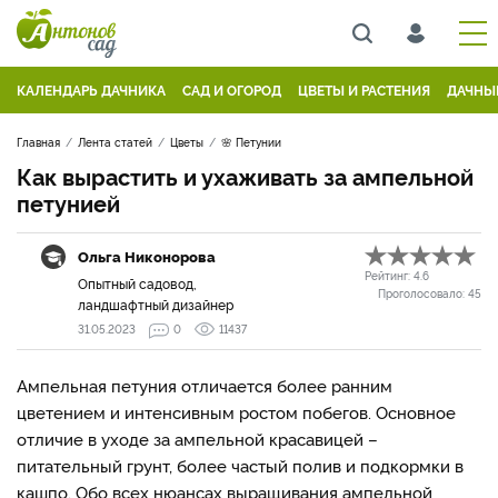
КАЛЕНДАРЬ ДАЧНИКА
САД И ОГОРОД
ЦВЕТЫ И РАСТЕНИЯ
ДАЧНЫ
Главная
Лента статей
Цветы
🌸 Петунии
Как вырастить и ухаживать за ампельной
петунией
Ольга Никонорова
Рейтинг:
4.6
Опытный садовод,
Проголосовало:
45
ландшафтный дизайнер
31.05.2023
0
11437
Ампельная петуния отличается более ранним
цветением и интенсивным ростом побегов. Основное
отличие в уходе за ампельной красавицей –
питательный грунт, более частый полив и подкормки в
кашпо. Обо всех нюансах выращивания ампельной