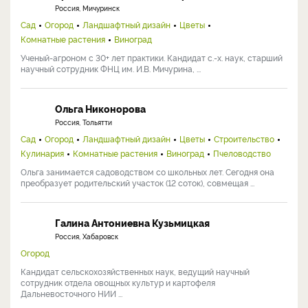
Россия, Мичуринск
Сад
Огород
Ландшафтный дизайн
Цветы
Комнатные растения
Виноград
Ученый-агроном с 30+ лет практики. Кандидат с.-х. наук, старший
научный сотрудник ФНЦ им. И.В. Мичурина, ...
Ольга Никонорова
Россия, Тольятти
Сад
Огород
Ландшафтный дизайн
Цветы
Строительство
Кулинария
Комнатные растения
Виноград
Пчеловодство
Ольга занимается садоводством со школьных лет. Сегодня она
преобразует родительский участок (12 соток), совмещая ...
Галина Антониевна Кузьмицкая
Россия, Хабаровск
Огород
Кандидат сельскохозяйственных наук, ведущий научный
сотрудник отдела овощных культур и картофеля
Дальневосточного НИИ ...