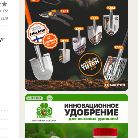
о:
172
43179
уг
.
РЕКЛАМА