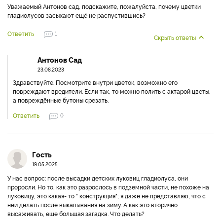
Уважаемый Антонов сад, подскажите, пожалуйста, почему цветки
гладиолусов засыхают ещё не распустившись?
Ответить
1
Скрыть ответы
Антонов Сад
23.08.2023
Здравствуйте. Посмотрите внутри цветок, возможно его
повреждают вредители. Если так, то можно полить с актарой цветы,
а повреждённые бутоны срезать.
Ответить
0
Гость
19.05.2025
У нас вопрос: после высадки детских луковиц гладиолуса, они
проросли. Но то, как это разрослось в подземной части, не похоже на
луковицу, это какая- то " конструкция"; я даже не представляю, что с
ней делать после выкапывания на зиму. А как это вторично
высаживать, еще большая загадка. Что делать?