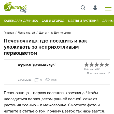
КАЛЕНДАРЬ ДАЧНИКА
САД И ОГОРОД
ЦВЕТЫ И РАСТЕНИЯ
ДАЧНЫ
Главная
Лента статей
Цветы
🌺 Другие цветы
Печеночница: где посадить и как
ухаживать за неприхотливым
первоцветом
журнал "Дачный клуб"
Рейтинг:
4.63
Проголосовало:
16
23.08.2023
0
4075
Печеночница – первая весенняя красавица. Чтобы
насладиться первоцветом ранней весной, сажают
растения осенью – в межсезонье. Смотрите фото и
читайте в статье о том, почему цветок так называется,