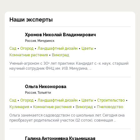
Наши эксперты
Хромов Николай Владимирович
Россия, Мичуринск
Сад
Огород
Ландшафтный дизайн
Цветы
Комнатные растения
Виноград
Ученый-агроном с 30+ лет практики. Кандидат с.-х. наук, старший
научный сотрудник ФНЦ им. И.В. Мичурина, ...
Ольга Никонорова
Россия, Тольятти
Сад
Огород
Ландшафтный дизайн
Цветы
Строительство
Кулинария
Комнатные растения
Виноград
Пчеловодство
Ольга занимается садоводством со школьных лет. Сегодня она
преобразует родительский участок (12 соток), совмещая ...
Галина Антониевна Кузьмицкая