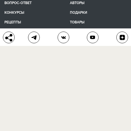
ВОПРОС-ОТВЕТ
АВТОРЫ
КОНКУРСЫ
ПОДАРКИ
РЕЦЕПТЫ
ТОВАРЫ
ПОМОЩЬ
О ПРОЕКТЕ
КОНТАКТЫ
календарь дачника
сад и огород
цветы и растения
дачный дизайн
хозяйственные дела
полезные рецепты
® Антонов сад 2015-2026
Политика конфиденциальности
Пользовательское соглашение
Другие наши проекты:
Сканворды
online