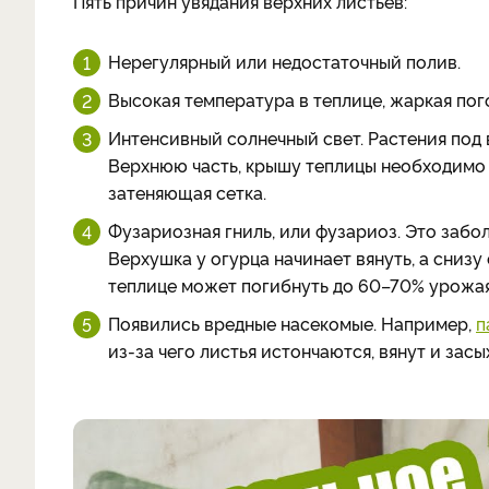
Пять причин увядания верхних листьев:
Нерегулярный или недостаточный полив.
Высокая температура в теплице, жаркая пог
Интенсивный солнечный свет. Растения под 
Верхнюю часть, крышу теплицы необходимо 
затеняющая сетка.
Фузариозная гниль, или фузариоз. Это забол
Верхушка у огурца начинает вянуть, а снизу 
теплице может погибнуть до 60–70% урожая
Появились вредные насекомые. Например,
п
из-за чего листья истончаются, вянут и засы