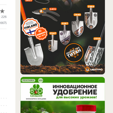
:
226
56671
РЕКЛАМА