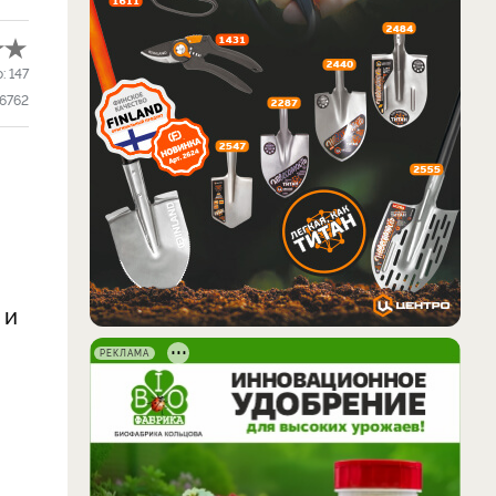
о:
147
6762
 и
РЕКЛАМА