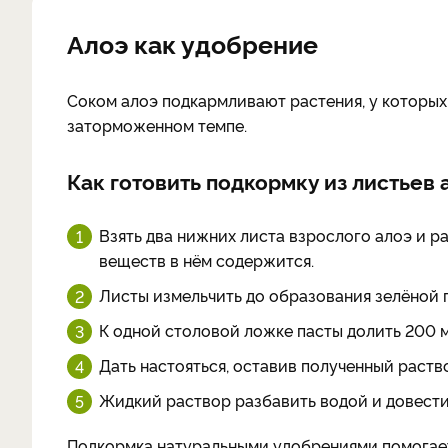
Алоэ как удобрение
Соком алоэ подкармливают растения, у которых
заторможенном темпе.
Как готовить подкормку из листьев 
Взять два нижних листа взрослого алоэ и ра
веществ в нём содержится.
Листы измельчить до образования зелёной 
К одной столовой ложке пасты долить 200 м
Дать настояться, оставив полученный раство
Жидкий раствор разбавить водой и довести
Подкормка натуральными удобрениями помогает