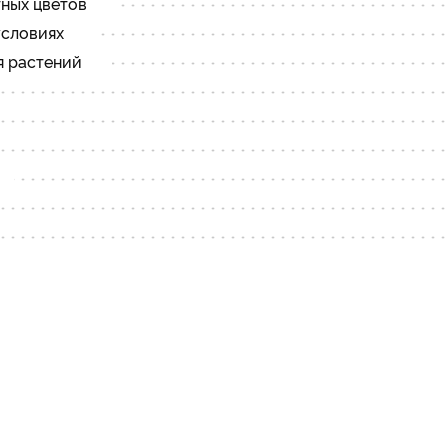
тных цветов
условиях
я растений