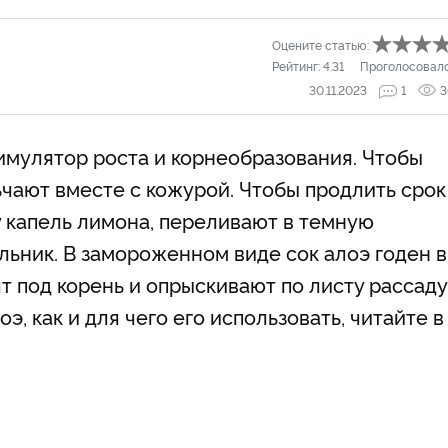
Оцените статью:
Рейтинг:
4.31
Проголосовал
30.11.2023
1
3
имулятор роста и корнеобразования. Чтобы
ьчают вместе с кожурой. Чтобы продлить срок
у капель лимона, переливают в темную
льник. В замороженном виде сок алоэ годен в
ят под корень и опрыскивают по листу рассаду
э, как и для чего его использовать, читайте в