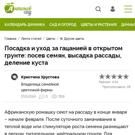
КАЛЕНДАРЬ ДАЧНИКА
САД И ОГОРОД
ЦВЕТЫ И РАСТЕНИЯ
ДАЧНЫ
Главная
Лента статей
Цветы
🌺 Другие цветы
Посадка и уход за гацанией в открытом
грунте: посев семян, высадка рассады,
деление куста
Кристина Хрустова
Рейтинг:
4.54
Владелица семейной
Проголосовало:
28
цветочной фермы
17.01.2024
0
7159
Африканскую ромашку сеют на рассаду в конце января
– начале февраля. После суточного замачивания в
теплой воде или стимуляторе роста семена размещают
в легком, питательном, нейтральном грунте. Для