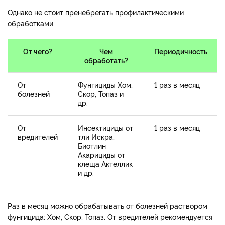
Однако не стоит пренебрегать профилактическими
обработками.
От чего?
Чем
Периодичность
обработать?
От
Фунгициды Хом,
1 раз в месяц
болезней
Скор, Топаз и
др.
От
Инсектициды от
1 раз в месяц
вредителей
тли Искра,
Биотлин
Акарициды от
клеща Актеллик
и др.
Раз в месяц можно обрабатывать от болезней раствором
фунгицида: Хом, Скор, Топаз. От вредителей рекомендуется