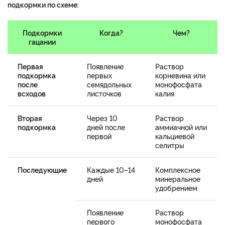
подкормки по схеме:
Подкормки
Когда?
Чем?
гацании
Первая
Появление
Раствор
подкормка
первых
корневина или
после
семядольных
монофосфата
всходов
листочков
калия
Вторая
Через 10
Раствор
подкормка
дней после
аммиачной или
первой
кальциевой
селитры
Последующие
Каждые 10–14
Комплексное
дней
минеральное
удобрением
Появление
Раствор
первого
монофосфата