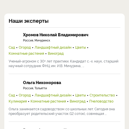
Наши эксперты
Хромов Николай Владимирович
Россия, Мичуринск
Сад
Огород
Ландшафтный дизайн
Цветы
Комнатные растения
Виноград
Ученый-агроном с 30+ лет практики. Кандидат с.-х. наук, старший
научный сотрудник ФНЦ им. И.В. Мичурина, ...
Ольга Никонорова
Россия, Тольятти
Сад
Огород
Ландшафтный дизайн
Цветы
Строительство
Кулинария
Комнатные растения
Виноград
Пчеловодство
Ольга занимается садоводством со школьных лет. Сегодня она
преобразует родительский участок (12 соток), совмещая ...