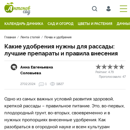
КАЛЕНДАРЬ ДАЧНИКА
САД И ОГОРОД
ЦВЕТЫ И РАСТЕНИЯ
ДАЧНЫ
Главная
Лента статей
Почва и удобрения
Какие удобрения нужны для рассады:
лучшие препараты и правила внесения
Анна Евгеньевна
Соловьева
Рейтинг:
4.79
Проголосовало:
47
27.02.2024
1
11827
Одно из самых важных условий развития здоровой,
крепкой рассады – правильное питание. Это, во-первых,
плодородный грунт, во-вторых, своевременно и в
нужных пропорциях внесенные удобрения. Как
разобраться в огородной науке и всем культурам