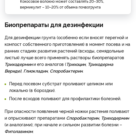
Кокосовое волокно может составлять 20–30%,
вермикулит – 10–20% от объема почвогрунта
Биопрепараты для дезинфекции
Для дезинфекции грунта (особенно если вносят перегной и
компост собственного приготовления) в момент посева и на
ранних стадиях развития растений (всходы, семядольные
листья) лучше всего применять растворы биопрепаратов
Триходермин
и его аналогов (
Трихоцин
,
Триходерма
Вериде)
,
Глиокладин
,
Споробактерин
.
Перед посевом субстрат проливают целиком или
локально (в бороздки).
После всходов поливают для профилактики болезней.
При опасности появления черной ножки растения поливают
и опрыскивают препаратами
Споробактерин
,
Триходермин
(и аналогами); при начале и сильном развитии болезни –
Фитолавином
.