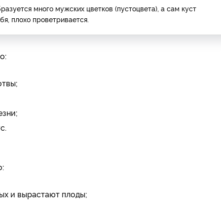
бразуется много мужских цветков (пустоцвета), а сам куст
бя, плохо проветривается.
о:
отвы;
езни;
с.
:
ых и вырастают плоды;