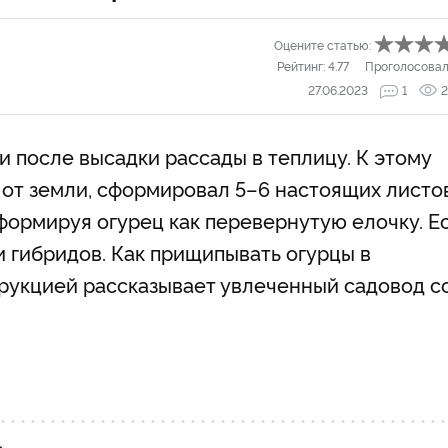
Оцените статью:
Рейтинг:
4.77
Проголосовал
27.06.2023
1
2
 после высадки рассады в теплицу. К этому
 от земли, сформировал 5–6 настоящих листов
ормируя огурец как перевернутую елочку. Е
и гибридов. Как прищипывать огурцы в
трукцией рассказывает увлеченный садовод с