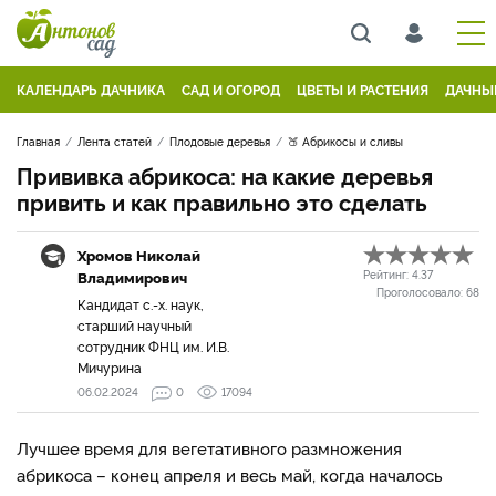
КАЛЕНДАРЬ ДАЧНИКА
САД И ОГОРОД
ЦВЕТЫ И РАСТЕНИЯ
ДАЧНЫ
Главная
Лента статей
Плодовые деревья
🍑 Абрикосы и сливы
Прививка абрикоса: на какие деревья
привить и как правильно это сделать
Хромов Николай
Владимирович
Рейтинг:
4.37
Проголосовало:
68
Кандидат с.-х. наук,
старший научный
сотрудник ФНЦ им. И.В.
Мичурина
06.02.2024
0
17094
Лучшее время для вегетативного размножения
абрикоса – конец апреля и весь май, когда началось