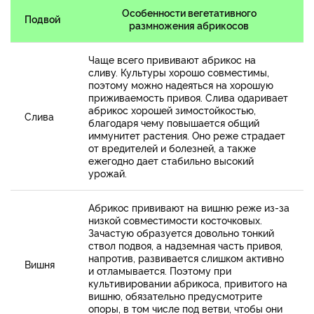
Особенности вегетативного
Подвой
размножения абрикосов
Чаще всего прививают абрикос на
сливу. Культуры хорошо совместимы,
поэтому можно надеяться на хорошую
приживаемость привоя. Слива одаривает
абрикос хорошей зимостойкостью,
Слива
благодаря чему повышается общий
иммунитет растения. Оно реже страдает
от вредителей и болезней, а также
ежегодно дает стабильно высокий
урожай.
Абрикос прививают на вишню реже из-за
низкой совместимости косточковых.
Зачастую образуется довольно тонкий
ствол подвоя, а надземная часть привоя,
напротив, развивается слишком активно
Вишня
и отламывается. Поэтому при
культивировании абрикоса, привитого на
вишню, обязательно предусмотрите
опоры, в том числе под ветви, чтобы они