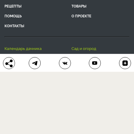
РЕЦЕПТЫ
ТОВАРЫ
ПОМОЩЬ
О ПРОЕКТЕ
КОНТАКТЫ
календарь дачника
сад и огород
цветы и растения
дачный дизайн
хозяйственные дела
полезные рецепты
® Антонов сад 2015-2026
Политика конфиденциальности
Пользовательское соглашение
Другие наши проекты:
Сканворды
online
Любое использование материала допускается только с
письменного согласия редакции