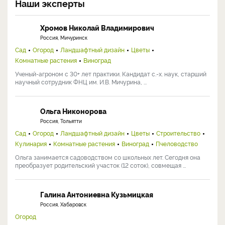
Наши эксперты
Хромов Николай Владимирович
Россия, Мичуринск
Сад
Огород
Ландшафтный дизайн
Цветы
Комнатные растения
Виноград
Ученый-агроном с 30+ лет практики. Кандидат с.-х. наук, старший
научный сотрудник ФНЦ им. И.В. Мичурина, ...
Ольга Никонорова
Россия, Тольятти
Сад
Огород
Ландшафтный дизайн
Цветы
Строительство
Кулинария
Комнатные растения
Виноград
Пчеловодство
Ольга занимается садоводством со школьных лет. Сегодня она
преобразует родительский участок (12 соток), совмещая ...
Галина Антониевна Кузьмицкая
Россия, Хабаровск
Огород