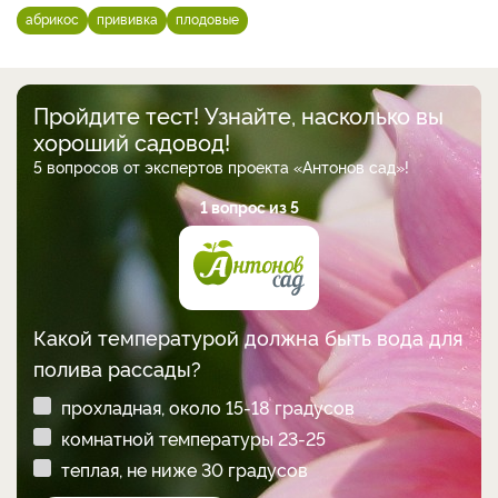
абрикос
прививка
плодовые
Пройдите тест! Узнайте, насколько вы
хороший садовод!
5 вопросов от экспертов проекта «Антонов сад»!
1 вопрос из 5
Какой температурой должна быть вода для
полива рассады?
прохладная, около 15-18 градусов
комнатной температуры 23-25
теплая, не ниже 30 градусов