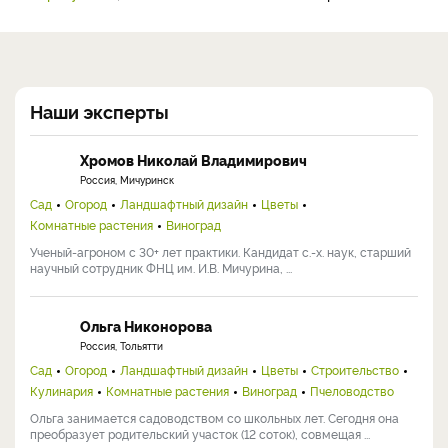
Наши эксперты
Хромов Николай Владимирович
Россия, Мичуринск
Сад
Огород
Ландшафтный дизайн
Цветы
Комнатные растения
Виноград
Ученый-агроном с 30+ лет практики. Кандидат с.-х. наук, старший
научный сотрудник ФНЦ им. И.В. Мичурина, ...
Ольга Никонорова
Россия, Тольятти
Сад
Огород
Ландшафтный дизайн
Цветы
Строительство
Кулинария
Комнатные растения
Виноград
Пчеловодство
Ольга занимается садоводством со школьных лет. Сегодня она
преобразует родительский участок (12 соток), совмещая ...