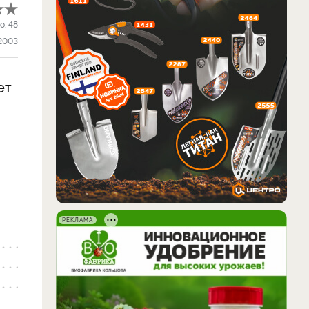
о:
48
2003
ет
РЕКЛАМА