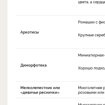
цвета, а сердц
Ромашки с фи
Аркотисы
Крупные сереб
Миниатюрная 
Диморфотека
Хорошо подход
Мелколепестник или
Многолетнее р
«девичьи реснички»
розовыми или
Многолетнее 