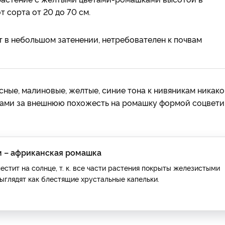
 сорта от 20 до 70 см.
 в небольшом затенении, нетребователен к почвам
ные, малиновые, желтые, синие тона к нивяникам никако
шками за внешнюю похожесть на ромашку формой соцвети
 – африканская ромашка
тит на солнце, т. к. все части растения покрыты железистыми
ыглядят как блестящие хрустальные капельки.