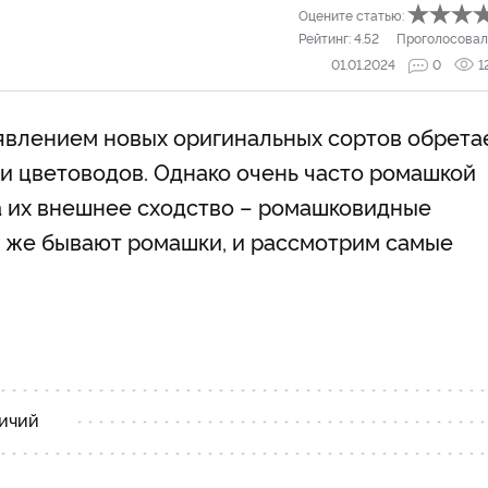
Оцените статью:
Рейтинг:
4.52
Проголосовал
01.01.2024
0
1
явлением новых оригинальных сортов обрета
и цветоводов. Однако очень часто ромашкой
а их внешнее сходство – ромашковидные
и же бывают ромашки, и рассмотрим самые
вичий