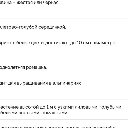
евина – желтая или черная.
олетово-голубой серединкой.
ристо-белые цветы достигают до 10 см в диаметре
однолетняя ромашка.
ит для выращивания в альпинариях
астение высотой до 1 м с узкими лиловыми, голубыми,
 белыми цветками-ромашками
растение с желтыми цветами-ромашками высотой в