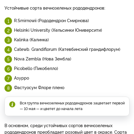
Устойчивые сорта вечнозеленых рододендронов:
R.Smirnowii (Рододендрон Смирнова)
Helsinki University (Хельсинки Юниверсити)
Kalinka (Калинка)
Catewb. Grandiflorum (Катевбинский грандифлорум)
Nova Zembla (Нова Зембла)
Picobello (Пикобелло)
Азурро
Фастуосум Флоре плено
Вся группа вечнозеленых рододендронов зацветает первой
— 10 мая — и цветет до начала лета
В основном, среди устойчивых сортов вечнозеленых
рододендронов преобладает розовый цвет в окрасе. Сорта