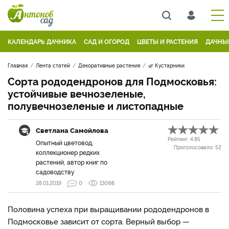
КАЛЕНДАРЬ ДАЧНИКА
САД И ОГОРОД
ЦВЕТЫ И РАСТЕНИЯ
ДАЧНЫ
Главная
Лента статей
Декоративные растения
🌿 Кустарники
Сорта рододендронов для Подмосковья:
устойчивые вечнозеленые,
полувечнозеленые и листопадные
Светлана Самойлова
Рейтинг:
4.85
Опытный цветовод,
Проголосовало:
52
коллекционер редких
растений, автор книг по
садоводству
28.01.2019
0
13068
Половина успеха при выращивании рододендронов в
Подмосковье зависит от сорта. Верный выбор —