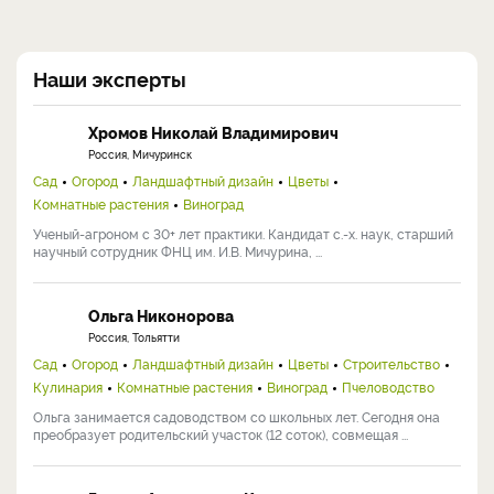
Наши эксперты
Хромов Николай Владимирович
Россия, Мичуринск
Сад
Огород
Ландшафтный дизайн
Цветы
Комнатные растения
Виноград
Ученый-агроном с 30+ лет практики. Кандидат с.-х. наук, старший
научный сотрудник ФНЦ им. И.В. Мичурина, ...
Ольга Никонорова
Россия, Тольятти
Сад
Огород
Ландшафтный дизайн
Цветы
Строительство
Кулинария
Комнатные растения
Виноград
Пчеловодство
Ольга занимается садоводством со школьных лет. Сегодня она
преобразует родительский участок (12 соток), совмещая ...