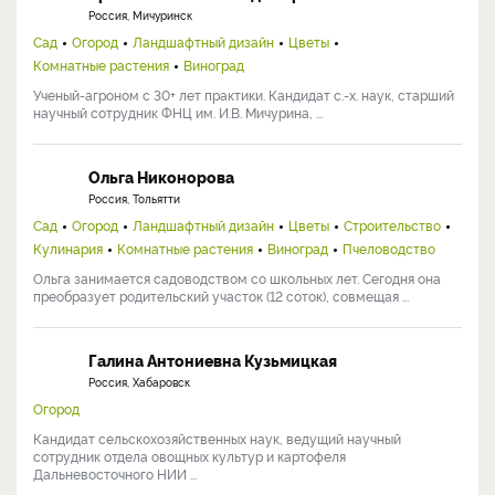
Россия, Мичуринск
Сад
Огород
Ландшафтный дизайн
Цветы
Комнатные растения
Виноград
Ученый-агроном с 30+ лет практики. Кандидат с.-х. наук, старший
научный сотрудник ФНЦ им. И.В. Мичурина, ...
Ольга Никонорова
Россия, Тольятти
Сад
Огород
Ландшафтный дизайн
Цветы
Строительство
Кулинария
Комнатные растения
Виноград
Пчеловодство
Ольга занимается садоводством со школьных лет. Сегодня она
преобразует родительский участок (12 соток), совмещая ...
Галина Антониевна Кузьмицкая
Россия, Хабаровск
Огород
Кандидат сельскохозяйственных наук, ведущий научный
сотрудник отдела овощных культур и картофеля
Дальневосточного НИИ ...