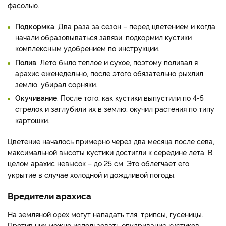
фасолью.
Подкормка
. Два раза за сезон – перед цветением и когда
начали образовываться завязи, подкормил кустики
комплексным удобрением по инструкции.
Полив
. Лето было теплое и сухое, поэтому поливал я
арахис еженедельно, после этого обязательно рыхлил
землю, убирал сорняки.
Окучивание
. После того, как кустики выпустили по 4-5
стрелок и заглубили их в землю, окучил растения по типу
картошки.
Цветение началось примерно через два месяца после сева,
максимальной высоты кустики достигли к середине лета. В
целом арахис невысок – до 25 см. Это облегчает его
укрытие в случае холодной и дождливой погоды.
Вредители арахиса
На земляной орех могут нападать тля, трипсы, гусеницы.
Против них можно использовать опудривание кустиков