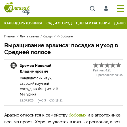
КАЛЕНДАРЬ ДАЧНИКА
САД И ОГОРОД
ЦВЕТЫ И РАСТЕНИЯ
ДАЧНЫ
Главная
Лента статей
Овощи
🌱 Бобовые
Выращивание арахиса: посадка и уход в
Средней полосе
Хромов Николай
Владимирович
Рейтинг:
4.91
Проголосовало:
45
Кандидат с.-х. наук,
старший научный
сотрудник ФНЦ им. И.В.
Мичурина
22.07.2024
3
11421
Арахис относится к семейству
бобовых
и в агротехнике
весьма прост. Хорошо удается в южных регионах, а вот