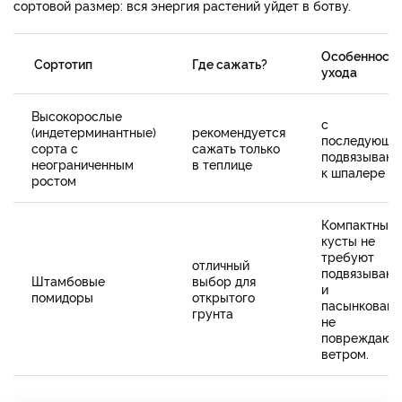
сортовой размер: вся энергия растений уйдет в ботву.
Особенност
Сортотип
Где сажать?
ухода
Высокорослые
с
(индетерминантные)
рекомендуется
последующи
сорта с
сажать только
подвязывани
неограниченным
в теплице
к шпалере
ростом
Компактные
кусты не
требуют
отличный
подвязывани
Штамбовые
выбор для
и
помидоры
открытого
пасынковани
грунта
не
повреждают
ветром.