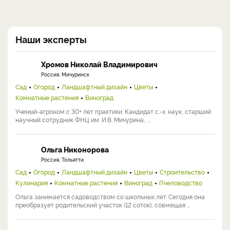
Наши эксперты
Хромов Николай Владимирович
Россия, Мичуринск
Сад
Огород
Ландшафтный дизайн
Цветы
Комнатные растения
Виноград
Ученый-агроном с 30+ лет практики. Кандидат с.-х. наук, старший
научный сотрудник ФНЦ им. И.В. Мичурина, ...
Ольга Никонорова
Россия, Тольятти
Сад
Огород
Ландшафтный дизайн
Цветы
Строительство
Кулинария
Комнатные растения
Виноград
Пчеловодство
Ольга занимается садоводством со школьных лет. Сегодня она
преобразует родительский участок (12 соток), совмещая ...