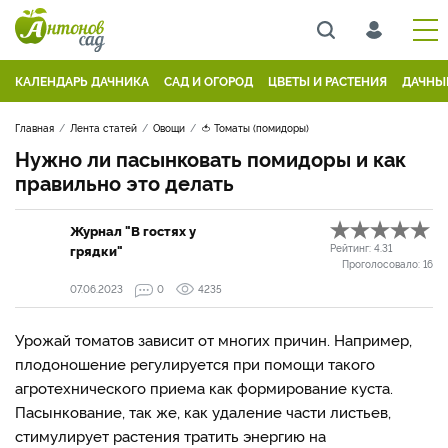
КАЛЕНДАРЬ ДАЧНИКА
САД И ОГОРОД
ЦВЕТЫ И РАСТЕНИЯ
ДАЧНЫ
Главная
Лента статей
Овощи
🍅 Томаты (помидоры)
Нужно ли пасынковать помидоры и как
правильно это делать
Журнал "В гостях у
грядки"
Рейтинг:
4.31
Проголосовало:
16
07.06.2023
0
4235
Урожай томатов зависит от многих причин. Например,
плодоношение регулируется при помощи такого
агротехнического приема как формирование куста.
Пасынкование, так же, как удаление части листьев,
стимулирует растения тратить энергию на