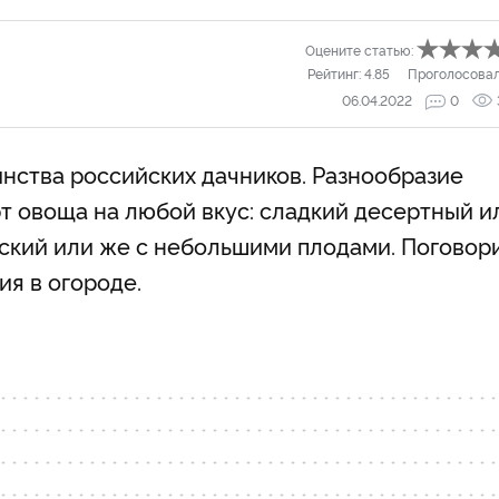
Оцените статью:
Рейтинг:
4.85
Проголосова
06.04.2022
0
инства российских дачников. Разнообразие
рт овоща на любой вкус: сладкий десертный и
ский или же с небольшими плодами. Поговор
я в огороде.