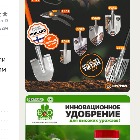
ло:
13
3294
ли
им
РЕКЛАМА