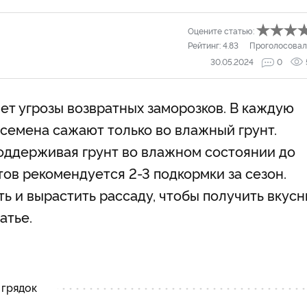
Оцените статью:
Рейтинг:
4.83
Проголосовал
30.05.2024
0
нет угрозы возвратных заморозков. В каждую
 семена сажают только во влажный грунт.
поддерживая грунт во влажном состоянии до
ов рекомендуется 2-3 подкормки за сезон.
ть и вырастить рассаду, чтобы получить вкус
атье.
 грядок