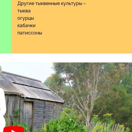
Другие тыквенные культуры –
тыква
огурцы
кабачки
патиссоны