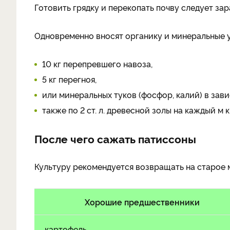
Готовить грядку и перекопать почву следует зара
Одновременно вносят органику и минеральные у
10 кг перепревшего навоза,
5 кг перегноя,
или минеральных туков (фосфор, калий) в зав
также по 2 ст. л. древесной золы на каждый м к
После чего сажать патиссоны
Культуру рекомендуется возвращать на старое ме
Хорошие предшественники
картофель