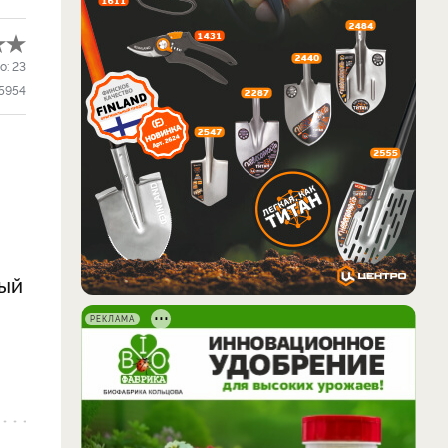
о:
23
5954
ный
РЕКЛАМА