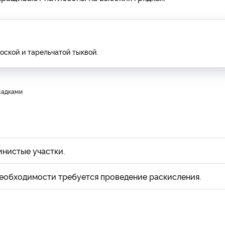
ской и тарельчатой тыквой.
осадками
инистые участки.
необходимости требуется проведение раскисления.